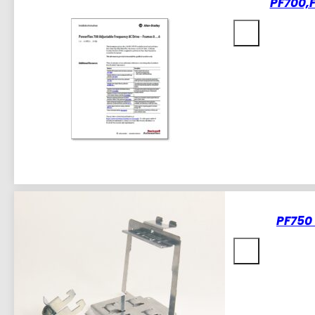
PF700,
PF750