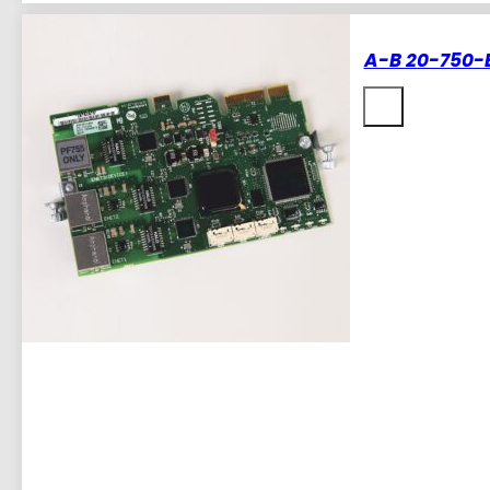
PowerFlex
750
Series
24V
DC
A-B 20-750-E
EIO
Kit
mennyiség