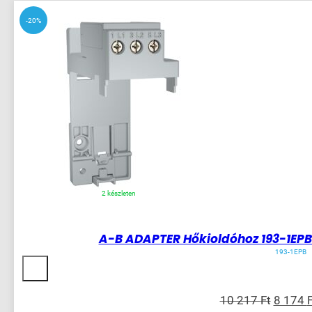
SÍNEZÉS
100-
E09
-20%
-
100-
E16-
hoz
mennyiség
2 készleten
A-B ADAPTER Hőkioldóhoz 193-1EPB
193-1EPB
Origina
10 217
Ft
8 174
F