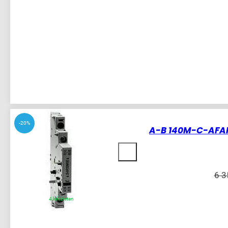
-20%
A-B 140M-C-AFAR
6 
4 készleten