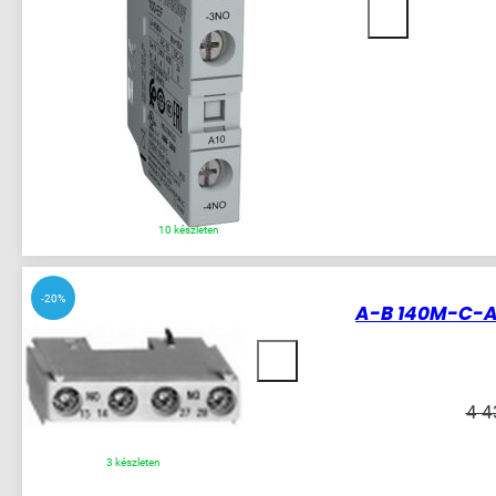
10 készleten
-20%
A-B 140M-C-A
4 
3 készleten