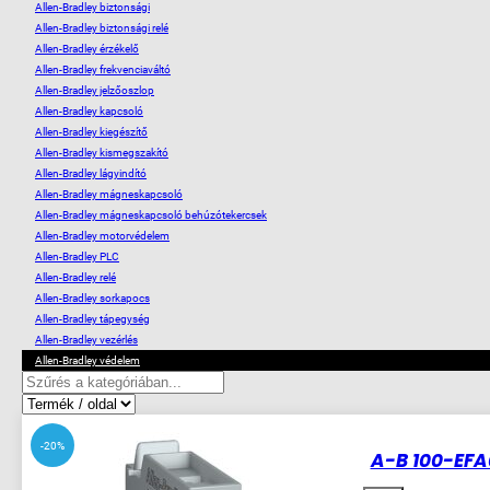
Allen-Bradley biztonsági
Allen-Bradley biztonsági relé
Allen-Bradley érzékelő
Allen-Bradley frekvenciaváltó
Allen-Bradley jelzőoszlop
Allen-Bradley kapcsoló
Allen-Bradley kiegészítő
Allen-Bradley kismegszakító
Allen-Bradley lágyindító
Allen-Bradley mágneskapcsoló
Allen-Bradley mágneskapcsoló behúzótekercsek
Allen-Bradley motorvédelem
Allen-Bradley PLC
Allen-Bradley relé
Allen-Bradley sorkapocs
Allen-Bradley tápegység
Allen-Bradley vezérlés
Allen-Bradley védelem
-20%
A-B 100-EFA