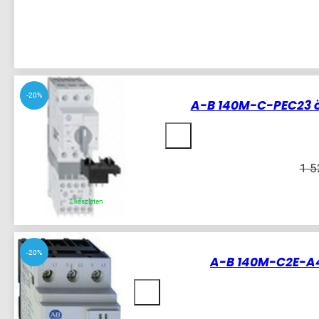
-20%
A-B 140M-C-PEC23 ö
1 
7 készleten
-20%
A-B 140M-C2E-A4