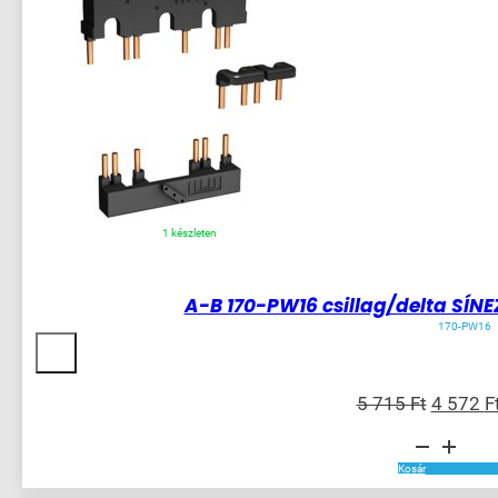
1 készleten
A-B 170-PW16 csillag/delta SÍNE
170-PW16
Original
5 715
Ft
4 572
F
price
A-
was:
B
170-
5
Kosár
PW16
715 Ft.
csillag/delta