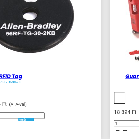
RFID Tag
Guar
56RF-TG-30-2KB
8
Ft
(ÁFA-val)
18 894
Ft
Kosár
ég
Guardmaster
Trojan
T15
Tongue
Interlock
mennyiség