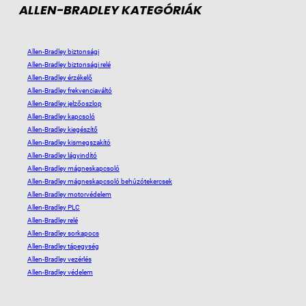
ALLEN-BRADLEY KATEGÓRIÁK
Allen-Bradley biztonsági
Allen-Bradley biztonsági relé
Allen-Bradley érzékelő
Allen-Bradley frekvenciaváltó
Allen-Bradley jelzőoszlop
Allen-Bradley kapcsoló
Allen-Bradley kiegészítő
Allen-Bradley kismegszakító
Allen-Bradley lágyindító
Allen-Bradley mágneskapcsoló
Allen-Bradley mágneskapcsoló behúzótekercsek
Allen-Bradley motorvédelem
Allen-Bradley PLC
Allen-Bradley relé
Allen-Bradley sorkapocs
Allen-Bradley tápegység
Allen-Bradley vezérlés
Allen-Bradley védelem