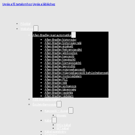
Ugrás a fő tartalomhoz
Ugrás a lábléchez
Főoldal
Webshop
Allen-Bradley ipari automatika
Allen-Bradley biztonsági
Allen-Bradley biztonsági relé
Allen-Bradley érzékelő
Allen-Bradley frekvenciaváltó
Allen-Bradley jelzőoszlop
Allen-Bradley kapcsoló
Allen-Bradley kiegészítő
Allen-Bradley kismegszakító
Allen-Bradley lágyindító
Allen-Bradley mágneskapcsoló
Allen-Bradley mágneskapcsoló behúzótekercsek
Allen-Bradley motorvédelem
Allen-Bradley PLC
Allen-Bradley relé
Allen-Bradley sorkapocs
Allen-Bradley tápegység
Allen-Bradley vezérlés
Allen-Bradley védelem
ABB ipari automatika
Épületvillamosság
Kapcsoló – dugalj
Mosaic
Kábel
MCu kábel
MT kábel
Kábel szerelvény
Csatorna