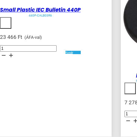
Small Plastic IEC Bulletin 440P
440P-CALB03R6
23 466
Ft
(ÁFA-val)
Small
Plastic
Kosár
IEC
Bulletin
440P
mennyiség
7 27
RFID
Tag
mennyis