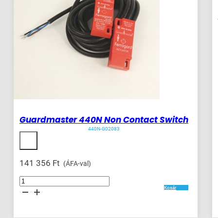
Guardmaster 440N Non Contact Switch
440N-G02083
141 356
Ft
(ÁFA-val)
Guardmaster
440N
Kosár
Non
Contact
Switch
mennyiség