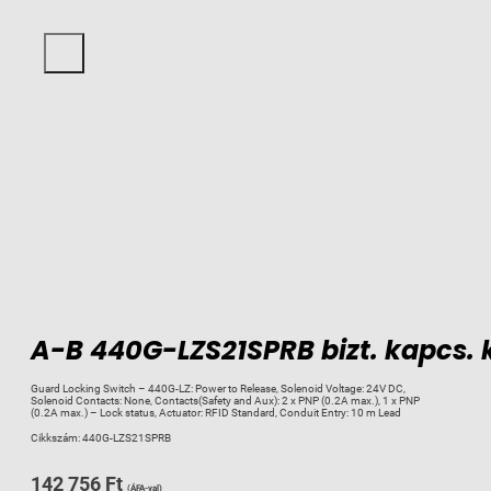
A-B 440G-LZS21SPRB bizt. kapcs. k
Guard Locking Switch – 440G-LZ: Power to Release, Solenoid Voltage: 24V DC,
Solenoid Contacts: None, Contacts(Safety and Aux): 2 x PNP (0.2A max.), 1 x PNP
(0.2A max.) – Lock status, Actuator: RFID Standard, Conduit Entry: 10 m Lead
Cikkszám:
440G-LZS21SPRB
142 756
Ft
(ÁFA-val)