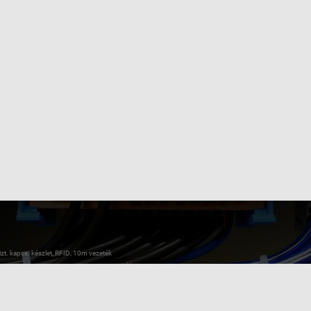
. kapcs. készlet, RFID, 10m vezeték