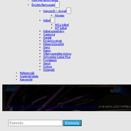
Épületvillamosság
Kapcsoló – dugalj
Mosaic
Kábel
MCu kábel
MT kábel
Kábel szerelvény
Csatorna
Kisrelé
Érvéghüvelyek
Késes biztosítók
Ganz
Eaton
Villanyszerelési doboz
Schneider Cedar Plus
Foglalatok
Saruk
Doboz
Kötegelõ
Referenciák
Árajánlat kérés
Kapcsolat
/
Webshop
/
Ipari automatika
/
Allen-Bradley
/
Allen-Bradley biztonsági relé
/
A-B 440G-LZS21SPRB bizt
Search
for: