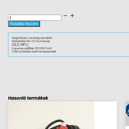
A-
B
440G-
LZS21SPRB
Kosárba teszem
bizt.
kapcs.
készlet,
RFID,
Megbízható, minőségi termékek
10m
kézbesítési idő: 2-5 munkanap
vezeték
(GLS, MPL)
mennyiség
Ingyenes szállítás: 50 000 Ft-tól
Több évtizedes szakmai tapasztalat
Hasonló termékek