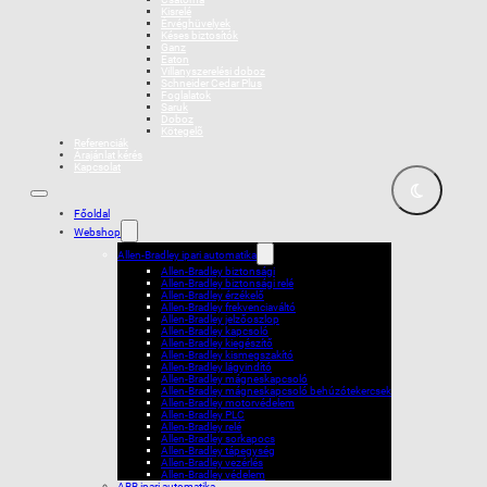
Kisrelé
Érvéghüvelyek
Késes biztosítók
Ganz
Eaton
Villanyszerelési doboz
Schneider Cedar Plus
Foglalatok
Saruk
Doboz
Kötegelõ
Referenciák
Árajánlat kérés
Kapcsolat
Főoldal
Webshop
Allen-Bradley ipari automatika
Allen-Bradley biztonsági
Allen-Bradley biztonsági relé
Allen-Bradley érzékelő
Allen-Bradley frekvenciaváltó
Allen-Bradley jelzőoszlop
Allen-Bradley kapcsoló
Allen-Bradley kiegészítő
Allen-Bradley kismegszakító
Allen-Bradley lágyindító
Allen-Bradley mágneskapcsoló
Allen-Bradley mágneskapcsoló behúzótekercsek
Allen-Bradley motorvédelem
Allen-Bradley PLC
Allen-Bradley relé
Allen-Bradley sorkapocs
Allen-Bradley tápegység
Allen-Bradley vezérlés
Allen-Bradley védelem
ABB ipari automatika