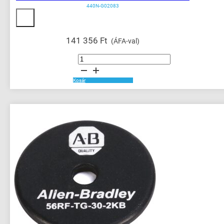
440N-G02083
141 356
Ft
(ÁFA-val)
Guardmaster
440N
Non
Contact
Switch
Kosár
mennyiség