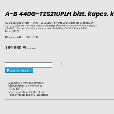
A-B 440G-TZS21UPLH bizt. kapcs. ké
Guard Locking Switch – 440G TLS-Z GD2: Power to Lock, Solenoid Voltage: 24V
AC/DC, Solenoid Contacts: None, Contacts(Safety and Aux): 2 x PNP (0.2A max.), 1
x PNP (0.2A max.) – Lock status, Actuator: Fully-Flex, Conduit Entry: 8-Pin
Micro (M12)
Cikkszám:
440G-TZS21UPLH
159 550
Ft
(ÁFA-val)
A-
B
440G-
TZS21UPLH
Kosárba teszem
bizt.
kapcs.
készlet,
RFID
Megbízható, minőségi termékek
mennyiség
kézbesítési idő: 2-5 munkanap
(GLS, MPL)
Ingyenes szállítás: 50 000 Ft-tól
Több évtizedes szakmai tapasztalat