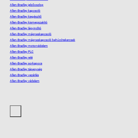
Allen-Bradley jelzőoszlop
Allen-Bradley kapcsoló
Allen-Bradley kiegészítő
Allen-Bradley kismegszakító
Allen-Bradley lágyindító
Allen-Bradley mágneskapcsoló
Allen-Bradley mágneskapcsoló behúzótekercsek
Allen-Bradley motorvédelem
Allen-Bradley PLC
Allen-Bradley relé
Allen-Bradley sorkapocs
Allen-Bradley tápegység
Allen-Bradley vezérlés
Allen-Bradley védelem