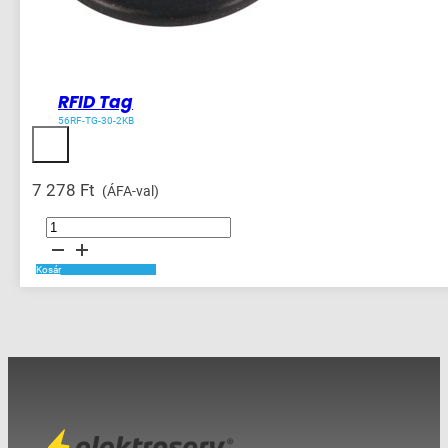
RFID Tag
56RF-TG-30-2KB
7 278
Ft
(ÁFA-val)
RFID
Tag
mennyiség
Kosár