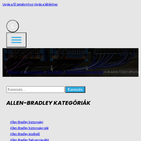
Ugrás a fő tartalomhoz
Ugrás a lábléchez
/
Webshop
/
Ipari automatika
/
Allen-Bradley
/
Allen-Bradley biztonsági relé
/
A-B 440G-TZS21UPLH bizt.
Search
for:
ALLEN-BRADLEY KATEGÓRIÁK
Allen-Bradley biztonsági
Allen-Bradley biztonsági relé
Allen-Bradley érzékelő
Allen-Bradley frekvenciaváltó