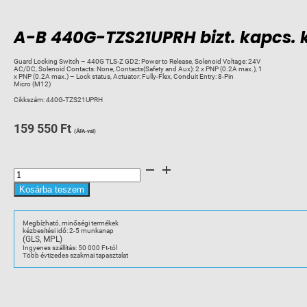
A-B 440G-TZS21UPRH bizt. kapcs. k
Guard Locking Switch – 440G TLS-Z GD2: Power to Release, Solenoid Voltage: 24V
AC/DC, Solenoid Contacts: None, Contacts(Safety and Aux): 2 x PNP (0.2A max.), 1
x PNP (0.2A max.) – Lock status, Actuator: Fully-Flex, Conduit Entry: 8-Pin
Micro (M12)
Cikkszám:
440G-TZS21UPRH
159 550
Ft
(ÁFA-val)
A-
B
440G-
TZS21UPRH
Kosárba teszem
bizt.
kapcs.
készlet,
RFID
Megbízható, minőségi termékek
mennyiség
kézbesítési idő: 2-5 munkanap
(GLS, MPL)
Ingyenes szállítás: 50 000 Ft-tól
Több évtizedes szakmai tapasztalat