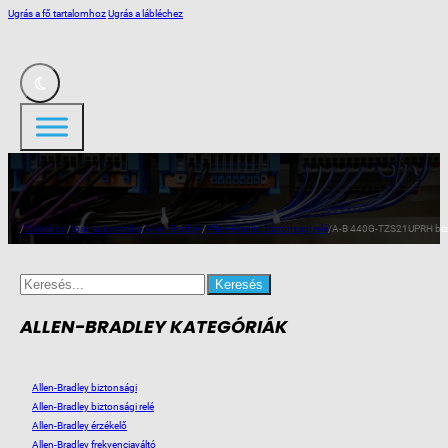
Ugrás a fő tartalomhoz
Ugrás a lábléchez
/
Webshop
/
Ipari automatika
/
Allen-Bradley
/
Allen-Bradley biztonsági relé
/
A-B 440G-TZS21UPRH bizt.
Search
for:
ALLEN-BRADLEY KATEGÓRIÁK
Allen-Bradley biztonsági
Allen-Bradley biztonsági relé
Allen-Bradley érzékelő
Allen-Bradley frekvenciaváltó