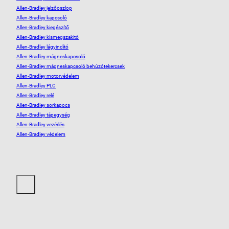
Allen-Bradley jelzőoszlop
Allen-Bradley kapcsoló
Allen-Bradley kiegészítő
Allen-Bradley kismegszakító
Allen-Bradley lágyindító
Allen-Bradley mágneskapcsoló
Allen-Bradley mágneskapcsoló behúzótekercsek
Allen-Bradley motorvédelem
Allen-Bradley PLC
Allen-Bradley relé
Allen-Bradley sorkapocs
Allen-Bradley tápegység
Allen-Bradley vezérlés
Allen-Bradley védelem