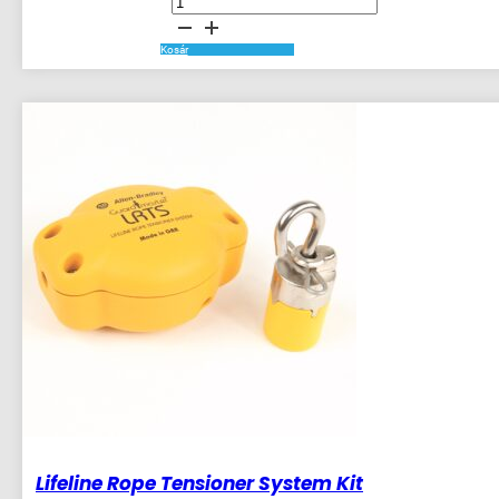
MT-
GD2
Tongue
Interlock
Kosár
mennyiség
Lifeline Rope Tensioner System Kit