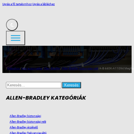
Ugrás a fő tartalomhoz
Ugrás a lábléchez
/
Webshop
/
Ipari automatika
/
Allen-Bradley
/
Allen-Bradley biztonsági relé
/
A-B 440K-A11094 Megfogó 
Search
for:
ALLEN-BRADLEY KATEGÓRIÁK
Allen-Bradley biztonsági
Allen-Bradley biztonsági relé
Allen-Bradley érzékelő
Allen-Bradley frekvenciaváltó