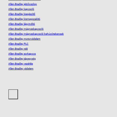
Allen-Bradley jelzőoszlop
Allen-Bradley kapcsoló
Allen-Bradley kiegészítő
Allen-Bradley kismegszakító
Allen-Bradley lágyindító
Allen-Bradley mágneskapcsoló
Allen-Bradley mágneskapcsoló behúzótekercsek
Allen-Bradley motorvédelem
Allen-Bradley PLC
Allen-Bradley relé
Allen-Bradley sorkapocs
Allen-Bradley tápegység
Allen-Bradley vezérlés
Allen-Bradley védelem