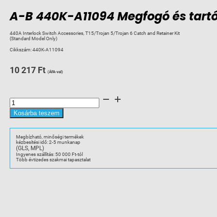
A-B 440K-A11094 Megfogó és tartó 
440A Interlock Switch Accessories, T15/Trojan 5/Trojan 6 Catch and Retainer Kit
(Standard Model Only)
Cikkszám:
440K-A11094
10 217
Ft
(ÁFA-val)
A-
B
440K-
A11094
Kosárba teszem
Megfogó
és
tartó
készlet
Megbízható, minőségi termékek
(Trojan-
kézbesítési idő: 2-5 munkanap
hoz)
(GLS, MPL)
mennyiség
Ingyenes szállítás: 50 000 Ft-tól
Több évtizedes szakmai tapasztalat