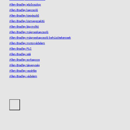
Allen-Bradley jelzőoszlop
Allen-Bradley kapcsoló
Allen-Bradley kiegészítő
Allen-Bradley kismegszakító
Allen-Bradley lágyindító
Allen-Bradley mágneskapcsoló
Allen-Bradley mágneskapcsoló behúzótekercsek
Allen-Bradley motorvédelem
Allen-Bradley PLC
Allen-Bradley relé
Allen-Bradley sorkapocs
Allen-Bradley tápegység
Allen-Bradley vezérlés
Allen-Bradley védelem