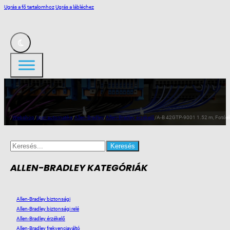
Ugrás a fő tartalomhoz
Ugrás a lábléchez
/
Webshop
/
Ipari automatika
/
Allen-Bradley
/
Allen-Bradley érzékelő
/
A-B 42GTP-9001 1.52 m, Fotóele
Search
for:
ALLEN-BRADLEY KATEGÓRIÁK
Allen-Bradley biztonsági
Allen-Bradley biztonsági relé
Allen-Bradley érzékelő
Allen-Bradley frekvenciaváltó