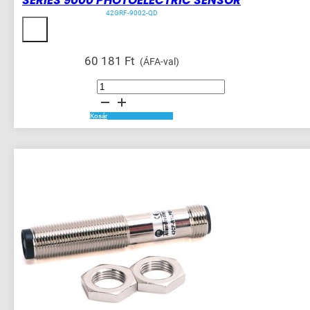
42GRF-9002-QD
60 181
Ft
(ÁFA-val)
SERIES
9000
PHOTOELECTRIC
SENSOR
mennyiség
Kosár