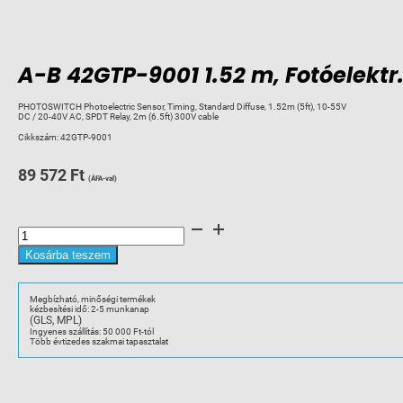
A-B 42GTP-9001 1.52 m, Fotóelektr
PHOTOSWITCH Photoelectric Sensor, Timing, Standard Diffuse, 1.52m (5ft), 10-55V
DC / 20-40V AC, SPDT Relay, 2m (6.5ft) 300V cable
Cikkszám:
42GTP-9001
89 572
Ft
(ÁFA-val)
A-
B
42GTP-
9001
Kosárba teszem
1.52
m,
Fotóelektr.
érz.
Megbízható, minőségi termékek
10-
kézbesítési idő: 2-5 munkanap
55
(GLS, MPL)
VDC,
20-
Ingyenes szállítás: 50 000 Ft-tól
40
Több évtizedes szakmai tapasztalat
VAC
mennyiség