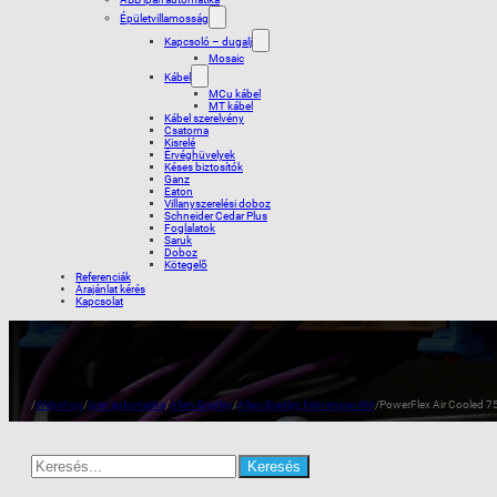
Épületvillamosság
Kapcsoló – dugalj
Mosaic
Kábel
MCu kábel
MT kábel
Kábel szerelvény
Csatorna
Kisrelé
Érvéghüvelyek
Késes biztosítók
Ganz
Eaton
Villanyszerelési doboz
Schneider Cedar Plus
Foglalatok
Saruk
Doboz
Kötegelõ
Referenciák
Árajánlat kérés
Kapcsolat
/
Webshop
/
Ipari automatika
/
Allen-Bradley
/
Allen-Bradley frekvenciaváltó
/
PowerFlex Air Cooled 7
Search
for: