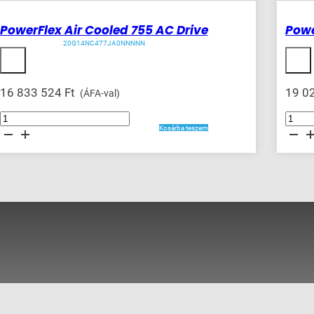
PowerFlex Air Cooled 755 AC Drive
Powe
20G14NC477JA0NNNNN
16 833 524
Ft
19 0
(ÁFA-val)
PowerFlex
PowerFle
Air
Air
Kosárba teszem
Cooled
Cooled
755
755
AC
AC
Drive
Drive
mennyiség
mennyis