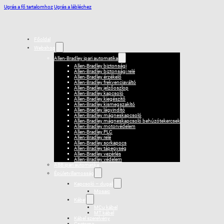
Ugrás a fő tartalomhoz
Ugrás a lábléchez
Főoldal
Webshop
Allen-Bradley ipari automatika
Allen-Bradley biztonsági
Allen-Bradley biztonsági relé
Allen-Bradley érzékelő
Allen-Bradley frekvenciaváltó
Allen-Bradley jelzőoszlop
Allen-Bradley kapcsoló
Allen-Bradley kiegészítő
Allen-Bradley kismegszakító
Allen-Bradley lágyindító
Allen-Bradley mágneskapcsoló
Allen-Bradley mágneskapcsoló behúzótekercsek
Allen-Bradley motorvédelem
Allen-Bradley PLC
Allen-Bradley relé
Allen-Bradley sorkapocs
Allen-Bradley tápegység
Allen-Bradley vezérlés
Allen-Bradley védelem
ABB ipari automatika
Épületvillamosság
Kapcsoló – dugalj
Mosaic
Kábel
MCu kábel
MT kábel
Kábel szerelvény
Csatorna