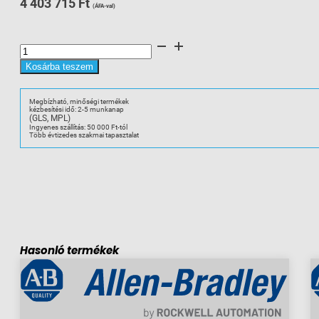
4 403 715
Ft
(ÁFA-val)
PowerFlex
Air
Cooled
753
Kosárba teszem
AC
Drive
mennyiség
Megbízható, minőségi termékek
kézbesítési idő: 2-5 munkanap
(GLS, MPL)
Ingyenes szállítás: 50 000 Ft-tól
Több évtizedes szakmai tapasztalat
Hasonló termékek