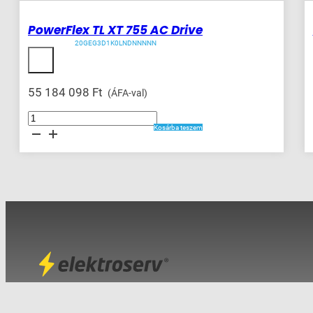
PowerFlex TL XT 755 AC Drive
20GEG3D1K0LNDNNNNN
55 184 098
Ft
(ÁFA-val)
PowerFlex
TL
Kosárba teszem
XT
755
AC
Drive
mennyiség