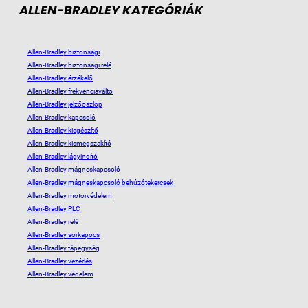
ALLEN-BRADLEY KATEGÓRIÁK
Allen-Bradley biztonsági
Allen-Bradley biztonsági relé
Allen-Bradley érzékelő
Allen-Bradley frekvenciaváltó
Allen-Bradley jelzőoszlop
Allen-Bradley kapcsoló
Allen-Bradley kiegészítő
Allen-Bradley kismegszakító
Allen-Bradley lágyindító
Allen-Bradley mágneskapcsoló
Allen-Bradley mágneskapcsoló behúzótekercsek
Allen-Bradley motorvédelem
Allen-Bradley PLC
Allen-Bradley relé
Allen-Bradley sorkapocs
Allen-Bradley tápegység
Allen-Bradley vezérlés
Allen-Bradley védelem