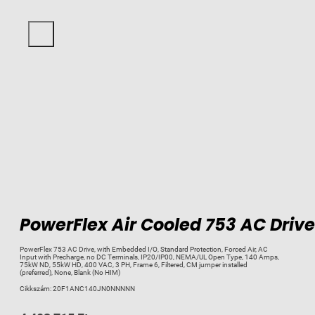
PowerFlex Air Cooled 753 AC Drive
PowerFlex 753 AC Drive, with Embedded I/O, Standard Protection, Forced Air, AC
Input with Precharge, no DC Terminals, IP20/IP00, NEMA/UL Open Type, 140 Amps,
75kW ND, 55kW HD, 400 VAC, 3 PH, Frame 6, Filtered, CM jumper installed
(preferred), None, Blank (No HIM)
Cikkszám:
20F1ANC140JN0NNNNN