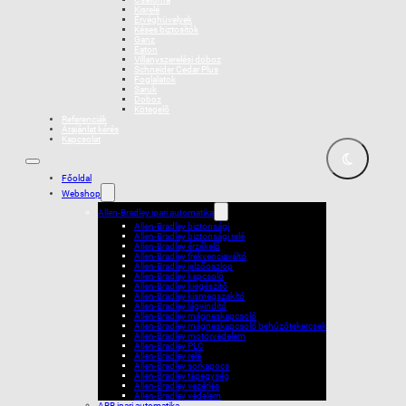
Kisrelé
Érvéghüvelyek
Késes biztosítók
Ganz
Eaton
Villanyszerelési doboz
Schneider Cedar Plus
Foglalatok
Saruk
Doboz
Kötegelõ
Referenciák
Árajánlat kérés
Kapcsolat
Főoldal
Webshop
Allen-Bradley ipari automatika
Allen-Bradley biztonsági
Allen-Bradley biztonsági relé
Allen-Bradley érzékelő
Allen-Bradley frekvenciaváltó
Allen-Bradley jelzőoszlop
Allen-Bradley kapcsoló
Allen-Bradley kiegészítő
Allen-Bradley kismegszakító
Allen-Bradley lágyindító
Allen-Bradley mágneskapcsoló
Allen-Bradley mágneskapcsoló behúzótekercsek
Allen-Bradley motorvédelem
Allen-Bradley PLC
Allen-Bradley relé
Allen-Bradley sorkapocs
Allen-Bradley tápegység
Allen-Bradley vezérlés
Allen-Bradley védelem
ABB ipari automatika