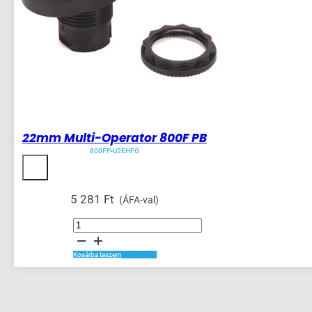
22mm Multi-Operator 800F PB
800FP-U2EHFG
5 281
Ft
(ÁFA-val)
22mm
Multi-
Operator
800F
PB
Kosárba teszem
mennyiség