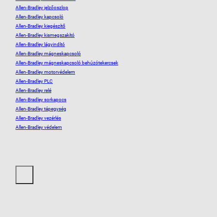
Allen-Bradley jelzőoszlop
Allen-Bradley kapcsoló
Allen-Bradley kiegészítő
Allen-Bradley kismegszakító
Allen-Bradley lágyindító
Allen-Bradley mágneskapcsoló
Allen-Bradley mágneskapcsoló behúzótekercsek
Allen-Bradley motorvédelem
Allen-Bradley PLC
Allen-Bradley relé
Allen-Bradley sorkapocs
Allen-Bradley tápegység
Allen-Bradley vezérlés
Allen-Bradley védelem