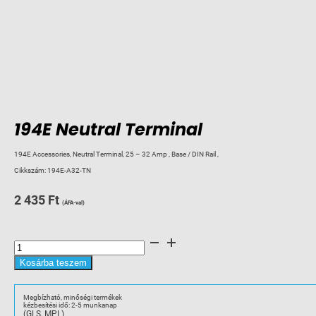
194E Neutral Terminal
194E Accessories, Neutral Terminal, 25 – 32 Amp , Base / DIN Rail ,
Cikkszám:
194E-A32-TN
2 435
Ft
(ÁFA-val)
194E
Neutral
Terminal
mennyiség
Kosárba teszem
Megbízható, minőségi termékek
kézbesítési idő: 2-5 munkanap
(GLS, MPL)