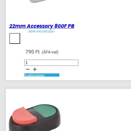
22mm Accessory 800F PB
800F-AFCU3CU241
790
Ft
(ÁFA-val)
22mm
Accessory
800F
PB
mennyiség
Kosárba teszem