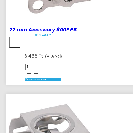
22 mm Accessory 800F PB
800F-AML2
6 485
Ft
(ÁFA-val)
22
mm
Accessory
800F
PB
Kosárba teszem
mennyiség