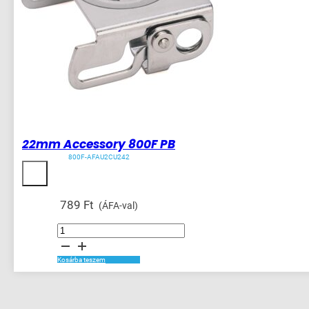
22mm Accessory 800F PB
800F-AFAU2CU242
789
Ft
(ÁFA-val)
22mm
Accessory
800F
PB
mennyiség
Kosárba teszem