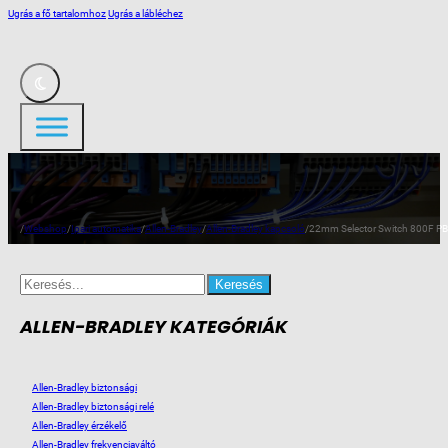
Ugrás a fő tartalomhoz
Ugrás a lábléchez
/
Webshop
/
Ipari automatika
/
Allen-Bradley
/
Allen-Bradley kapcsoló
/
22mm Selector Switch 800F PB
Search
for:
ALLEN-BRADLEY KATEGÓRIÁK
Allen-Bradley biztonsági
Allen-Bradley biztonsági relé
Allen-Bradley érzékelő
Allen-Bradley frekvenciaváltó