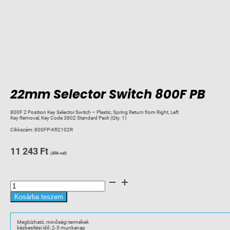
22mm Selector Switch 800F PB
800F 2 Position Key Selector Switch – Plastic, Spring Return from Right, Left
Key Removal, Key Code 3802 Standard Pack (Qty. 1)
Cikkszám:
800FP-KR2102R
11 243
Ft
(ÁFA-val)
22mm
Selector
Switch
800F
Kosárba teszem
PB
mennyiség
Megbízható, minőségi termékek
kézbesítési idő: 2-5 munkanap