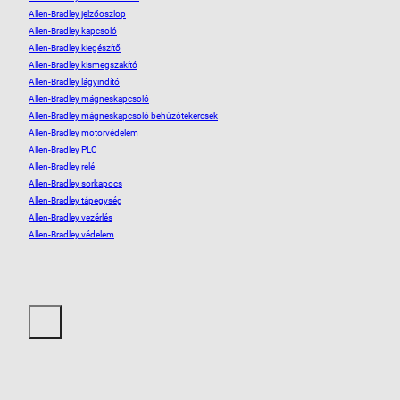
Allen-Bradley jelzőoszlop
Allen-Bradley kapcsoló
Allen-Bradley kiegészítő
Allen-Bradley kismegszakító
Allen-Bradley lágyindító
Allen-Bradley mágneskapcsoló
Allen-Bradley mágneskapcsoló behúzótekercsek
Allen-Bradley motorvédelem
Allen-Bradley PLC
Allen-Bradley relé
Allen-Bradley sorkapocs
Allen-Bradley tápegység
Allen-Bradley vezérlés
Allen-Bradley védelem