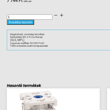
7 744
Ft
(ÁFA-val)
ADDITIONAL
POLE
100A
mennyiség
Kosárba teszem
Megbízható, minőségi termékek
kézbesítési idő: 2-5 munkanap
(GLS, MPL)
Ingyenes szállítás: 50 000 Ft-tól
Több évtizedes szakmai tapasztalat
Hasonló termékek