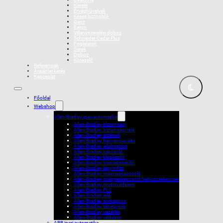
Kisrelé
Érvéghüvelyek
Késes biztosítók
Ganz
Eaton
Villanyszerelési doboz
Schneider Cedar Plus
Foglalatok
Saruk
Doboz
Kötegelõ
Referenciák
Árajánlat kérés
Kapcsolat
Főoldal
Webshop
Allen-Bradley ipari automatika
Allen-Bradley biztonsági
Allen-Bradley biztonsági relé
Allen-Bradley érzékelő
Allen-Bradley frekvenciaváltó
Allen-Bradley jelzőoszlop
Allen-Bradley kapcsoló
Allen-Bradley kiegészítő
Allen-Bradley kismegszakító
Allen-Bradley lágyindító
Allen-Bradley mágneskapcsoló
Allen-Bradley mágneskapcsoló behúzótekercsek
Allen-Bradley motorvédelem
Allen-Bradley PLC
Allen-Bradley relé
Allen-Bradley sorkapocs
Allen-Bradley tápegység
Allen-Bradley vezérlés
Allen-Bradley védelem
ABB ipari automatika