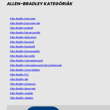
ALLEN-BRADLEY KATEGÓRIÁK
Allen-Bradley biztonsági
Allen-Bradley biztonsági relé
Allen-Bradley érzékelő
Allen-Bradley frekvenciaváltó
Allen-Bradley jelzőoszlop
Allen-Bradley kapcsoló
Allen-Bradley kiegészítő
Allen-Bradley kismegszakító
Allen-Bradley lágyindító
Allen-Bradley mágneskapcsoló
Allen-Bradley mágneskapcsoló behúzótekercsek
Allen-Bradley motorvédelem
Allen-Bradley PLC
Allen-Bradley relé
Allen-Bradley sorkapocs
Allen-Bradley tápegység
Allen-Bradley vezérlés
Allen-Bradley védelem