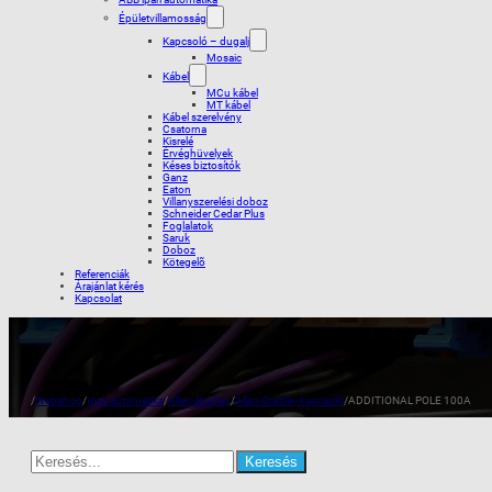
Épületvillamosság
Kapcsoló – dugalj
Mosaic
Kábel
MCu kábel
MT kábel
Kábel szerelvény
Csatorna
Kisrelé
Érvéghüvelyek
Késes biztosítók
Ganz
Eaton
Villanyszerelési doboz
Schneider Cedar Plus
Foglalatok
Saruk
Doboz
Kötegelõ
Referenciák
Árajánlat kérés
Kapcsolat
/
Webshop
/
Ipari automatika
/
Allen-Bradley
/
Allen-Bradley kapcsoló
/
ADDITIONAL POLE 100A
Search
for: