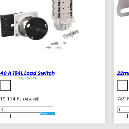
40 A 194L Load Switch
22mm
194L-A40-1754
19 174
Ft
789
(ÁFA-val)
40
22mm
A
Accessor
Kosár
194L
800F
Load
PB
Switch
mennyis
mennyiség