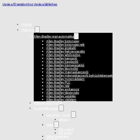
Ugrás a fő tartalomhoz
Ugrás a lábléchez
Főoldal
Webshop
Allen-Bradley ipari automatika
Allen-Bradley biztonsági
Allen-Bradley biztonsági relé
Allen-Bradley érzékelő
Allen-Bradley frekvenciaváltó
Allen-Bradley jelzőoszlop
Allen-Bradley kapcsoló
Allen-Bradley kiegészítő
Allen-Bradley kismegszakító
Allen-Bradley lágyindító
Allen-Bradley mágneskapcsoló
Allen-Bradley mágneskapcsoló behúzótekercsek
Allen-Bradley motorvédelem
Allen-Bradley PLC
Allen-Bradley relé
Allen-Bradley sorkapocs
Allen-Bradley tápegység
Allen-Bradley vezérlés
Allen-Bradley védelem
ABB ipari automatika
Épületvillamosság
Kapcsoló – dugalj
Mosaic
Kábel
MCu kábel
MT kábel
Kábel szerelvény
Csatorna