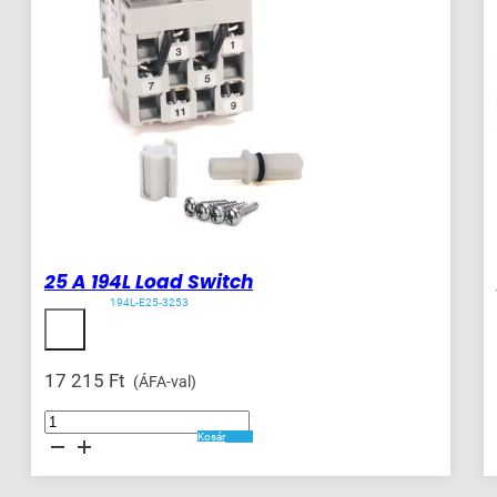
25 A 194L Load Switch
194L-E25-3253
17 215
Ft
(ÁFA-val)
25
A
Kosár
194L
Load
Switch
mennyiség