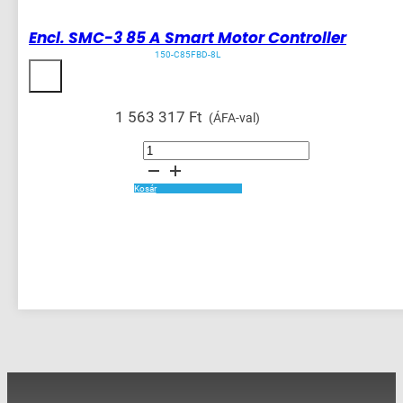
Encl. SMC-3 85 A Smart Motor Controller
150-C85FBD-8L
1 563 317
Ft
(ÁFA-val)
Encl.
SMC-
3
85
A
Kosár
Smart
Motor
Controller
mennyiség