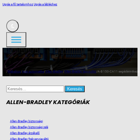
Ugrás a fő tartalomhoz
Ugrás a lábléchez
/
Webshop
/
Ipari automatika
/
Allen-Bradley
/
Allen-Bradley lágyindító
/
A-B 150-CA11 segédérintkezö
Search
for:
ALLEN-BRADLEY KATEGÓRIÁK
Allen-Bradley biztonsági
Allen-Bradley biztonsági relé
Allen-Bradley érzékelő
Allen-Bradley frekvenciaváltó