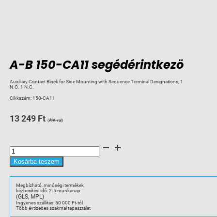
A-B 150-CA11 segédérintkezö
Auxiliary Contact Block for Side Mounting with Sequence Terminal Designations, 1
N.O. 1 N.C.
Cikkszám:
150-CA11
13 249
Ft
(ÁFA-val)
A-
B
150-
CA11
Kosárba teszem
segédérintkezö
mennyiség
Megbízható, minőségi termékek
kézbesítési idő: 2-5 munkanap
(GLS, MPL)
Ingyenes szállítás: 50 000 Ft-tól
Több évtizedes szakmai tapasztalat