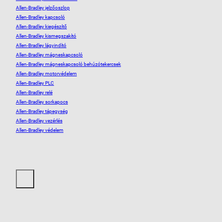
Allen-Bradley jelzőoszlop
Allen-Bradley kapcsoló
Allen-Bradley kiegészítő
Allen-Bradley kismegszakító
Allen-Bradley lágyindító
Allen-Bradley mágneskapcsoló
Allen-Bradley mágneskapcsoló behúzótekercsek
Allen-Bradley motorvédelem
Allen-Bradley PLC
Allen-Bradley relé
Allen-Bradley sorkapocs
Allen-Bradley tápegység
Allen-Bradley vezérlés
Allen-Bradley védelem