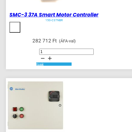
SMC-3 37A Smart Motor Controller
150-C37NBR
282 712
Ft
(ÁFA-val)
SMC-
3
37A
Smart
Motor
Kosár
Controller
mennyiség