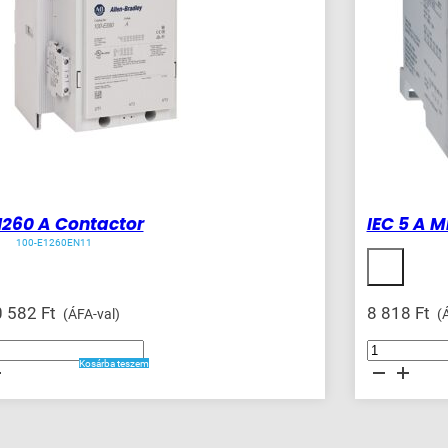
 1260 A Contactor
IEC 5 A M
100-E1260EN11
0 582
Ft
8 818
Ft
(ÁFA-val)
(Á
IEC
5
Kosárba teszem
A
r
Miniature
ég
Contactor
mennyiség