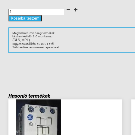
A-
B
100-
EMCA00A
Kosárba teszem
mechanikai
retesz
100-
E16-
Megbízható, minőségi termékek
E38-
kézbesítési idő: 2-5 munkanap
hoz
(GLS, MPL)
mennyiség
Ingyenes szállítás: 50 000 Ft-tól
Több évtizedes szakmai tapasztalat
Hasonló termékek