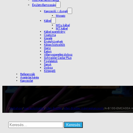
Épületvillamosság
Kapcsoló – dugalj
Mosaic
Kábel
MCu kábel
MT kábel
Kábel szerelvény
Csatorna
Kisrelé
Érvéghüvelyek
Késes biztosítók
Ganz
Eaton
Villanyszerelési doboz
Schneider Cedar Plus
Foglalatok
Saruk
Doboz
Kötegelõ
Referenciák
Árajánlat kérés
Kapcsolat
/
Webshop
/
Ipari automatika
/
Allen-Bradley
/
Allen-Bradley mágneskapcsoló
/
A-B 100-EMCA00A me
Search
for: