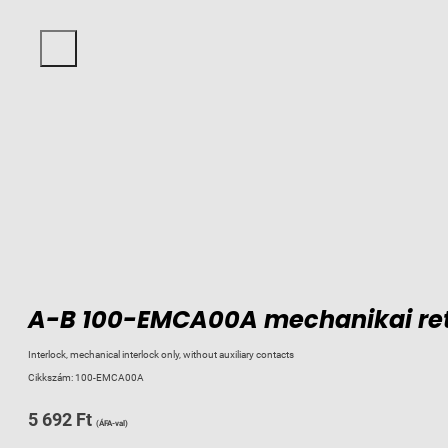
A-B 100-EMCA00A mechanikai ret
Interlock, mechanical interlock only, without auxiliary contacts
Cikkszám:
100-EMCA00A
5 692
Ft
(ÁFA-val)