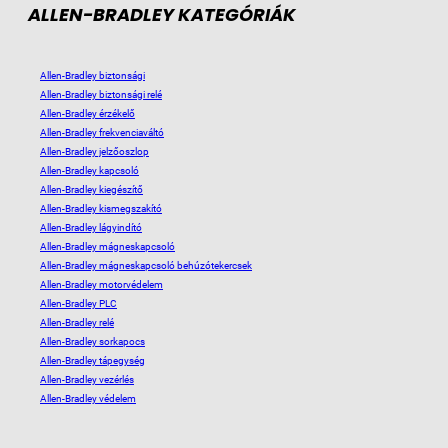
ALLEN-BRADLEY KATEGÓRIÁK
Allen-Bradley biztonsági
Allen-Bradley biztonsági relé
Allen-Bradley érzékelő
Allen-Bradley frekvenciaváltó
Allen-Bradley jelzőoszlop
Allen-Bradley kapcsoló
Allen-Bradley kiegészítő
Allen-Bradley kismegszakító
Allen-Bradley lágyindító
Allen-Bradley mágneskapcsoló
Allen-Bradley mágneskapcsoló behúzótekercsek
Allen-Bradley motorvédelem
Allen-Bradley PLC
Allen-Bradley relé
Allen-Bradley sorkapocs
Allen-Bradley tápegység
Allen-Bradley vezérlés
Allen-Bradley védelem