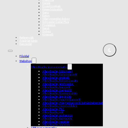
Kisrelé
Érvéghüvelyek
Késes biztosítók
Ganz
Eaton
Villanyszerelési doboz
Schneider Cedar Plus
Foglalatok
Saruk
Doboz
Kötegelõ
Referenciák
Árajánlat kérés
Kapcsolat
Főoldal
Webshop
Allen-Bradley ipari automatika
Allen-Bradley biztonsági
Allen-Bradley biztonsági relé
Allen-Bradley érzékelő
Allen-Bradley frekvenciaváltó
Allen-Bradley jelzőoszlop
Allen-Bradley kapcsoló
Allen-Bradley kiegészítő
Allen-Bradley kismegszakító
Allen-Bradley lágyindító
Allen-Bradley mágneskapcsoló
Allen-Bradley mágneskapcsoló behúzótekercsek
Allen-Bradley motorvédelem
Allen-Bradley PLC
Allen-Bradley relé
Allen-Bradley sorkapocs
Allen-Bradley tápegység
Allen-Bradley vezérlés
Allen-Bradley védelem
ABB ipari automatika