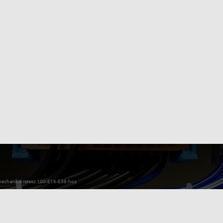
chanikai retesz 100-E16-E38-hoz