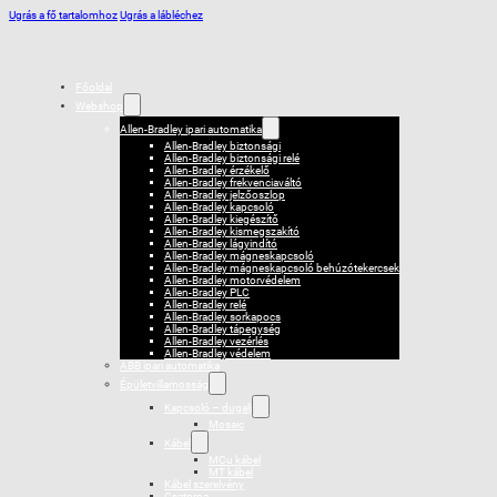
Ugrás a fő tartalomhoz
Ugrás a lábléchez
Főoldal
Webshop
Allen-Bradley ipari automatika
Allen-Bradley biztonsági
Allen-Bradley biztonsági relé
Allen-Bradley érzékelő
Allen-Bradley frekvenciaváltó
Allen-Bradley jelzőoszlop
Allen-Bradley kapcsoló
Allen-Bradley kiegészítő
Allen-Bradley kismegszakító
Allen-Bradley lágyindító
Allen-Bradley mágneskapcsoló
Allen-Bradley mágneskapcsoló behúzótekercsek
Allen-Bradley motorvédelem
Allen-Bradley PLC
Allen-Bradley relé
Allen-Bradley sorkapocs
Allen-Bradley tápegység
Allen-Bradley vezérlés
Allen-Bradley védelem
ABB ipari automatika
Épületvillamosság
Kapcsoló – dugalj
Mosaic
Kábel
MCu kábel
MT kábel
Kábel szerelvény
Csatorna