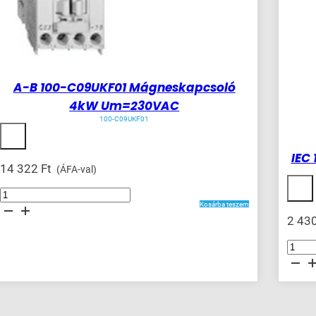
A-B 100-C09UKF01 Mágneskapcsoló
4kW Um=230VAC
100-C09UKF01
IEC
14 322
Ft
(ÁFA-val)
A-
B
Kosárba teszem
100-
C09UKF01
2 43
Mágneskapcsoló
4kW
Um=230VAC
IEC
mennyiség
1260
A
Contacto
mennyis