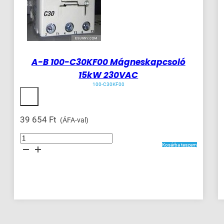
A-B 100-C30KF00 Mágneskapcsoló
15kW 230VAC
100-C30KF00
39 654
Ft
(ÁFA-val)
A-
B
Kosárba teszem
100-
C30KF00
Mágneskapcsoló
15kW
230VAC
mennyiség