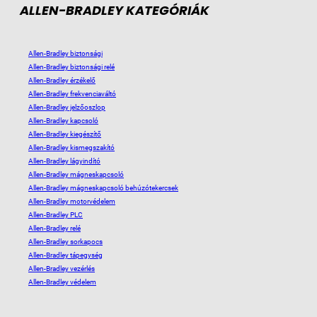
ALLEN-BRADLEY KATEGÓRIÁK
Allen-Bradley biztonsági
Allen-Bradley biztonsági relé
Allen-Bradley érzékelő
Allen-Bradley frekvenciaváltó
Allen-Bradley jelzőoszlop
Allen-Bradley kapcsoló
Allen-Bradley kiegészítő
Allen-Bradley kismegszakító
Allen-Bradley lágyindító
Allen-Bradley mágneskapcsoló
Allen-Bradley mágneskapcsoló behúzótekercsek
Allen-Bradley motorvédelem
Allen-Bradley PLC
Allen-Bradley relé
Allen-Bradley sorkapocs
Allen-Bradley tápegység
Allen-Bradley vezérlés
Allen-Bradley védelem