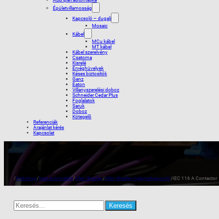
Épületvillamosság
Kapcsoló – dugalj
Mosaic
Kábel
MCu kábel
MT kábel
Kábel szerelvény
Csatorna
Kisrelé
Érvéghüvelyek
Késes biztosítók
Ganz
Eaton
Villanyszerelési doboz
Schneider Cedar Plus
Foglalatok
Saruk
Doboz
Kötegelõ
Referenciák
Árajánlat kérés
Kapcsolat
/
Webshop
/
Ipari automatika
/
Allen-Bradley
/
Allen-Bradley mágneskapcsoló
/
IEC 116 A Contactor
Search
for: