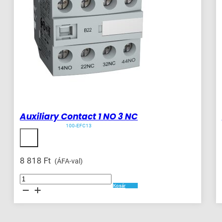
Auxiliary Contact 1 NO 3 NC
100-EFC13
8 818
Ft
(ÁFA-val)
Auxiliary
Contact
Kosár
1
NO
3
NC
mennyiség