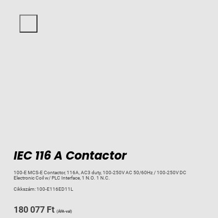
IEC 116 A Contactor
100-E MCS-E Contactor, 116A, AC3 duty, 100-250V AC 50/60Hz / 100-250V DC
Electronic Coil w/ PLC Interface, 1 N.O. 1 N.C.
Cikkszám:
100-E116ED11L
180 077
Ft
(ÁFA-val)