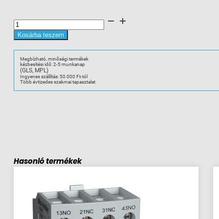
IEC
116
A
Contactor
Kosárba teszem
mennyiség
Megbízható, minőségi termékek
kézbesítési idő: 2-5 munkanap
(GLS, MPL)
Ingyenes szállítás: 50 000 Ft-tól
Több évtizedes szakmai tapasztalat
Hasonló termékek