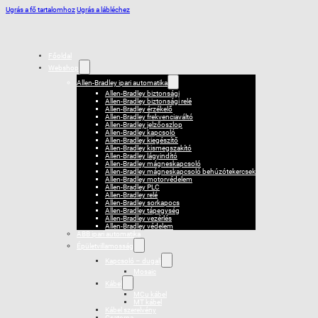
Ugrás a fő tartalomhoz
Ugrás a lábléchez
Főoldal
Webshop
Allen-Bradley ipari automatika
Allen-Bradley biztonsági
Allen-Bradley biztonsági relé
Allen-Bradley érzékelő
Allen-Bradley frekvenciaváltó
Allen-Bradley jelzőoszlop
Allen-Bradley kapcsoló
Allen-Bradley kiegészítő
Allen-Bradley kismegszakító
Allen-Bradley lágyindító
Allen-Bradley mágneskapcsoló
Allen-Bradley mágneskapcsoló behúzótekercsek
Allen-Bradley motorvédelem
Allen-Bradley PLC
Allen-Bradley relé
Allen-Bradley sorkapocs
Allen-Bradley tápegység
Allen-Bradley vezérlés
Allen-Bradley védelem
ABB ipari automatika
Épületvillamosság
Kapcsoló – dugalj
Mosaic
Kábel
MCu kábel
MT kábel
Kábel szerelvény
Csatorna