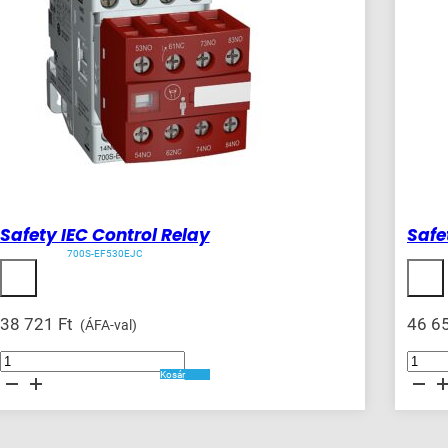
Safety IEC Control Relay
Safe
700S-EF530EJC
38 721
Ft
46 6
(ÁFA-val)
Safety
Safety
IEC
Industrial
Kosár
Control
Relay
Relay
mennyis
mennyiség