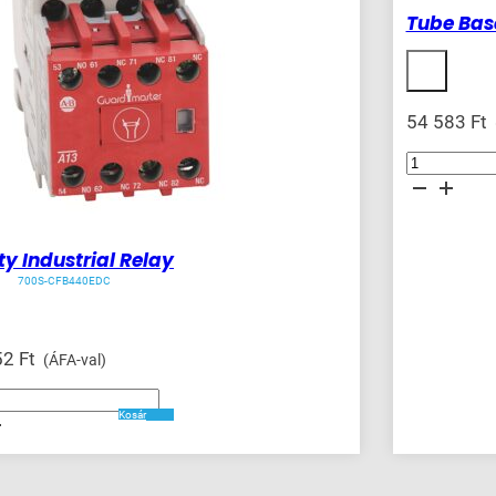
Tube Bas
54 583
Ft
Tube
Base
Dial
Timing
Relay
mennyiség
ty Industrial Relay
700S-CFB440EDC
52
Ft
(ÁFA-val)
Kosár
ég