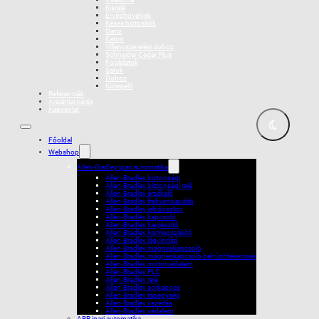
Kisrelé
Érvéghüvelyek
Késes biztosítók
Ganz
Eaton
Villanyszerelési doboz
Schneider Cedar Plus
Foglalatok
Saruk
Doboz
Kötegelõ
Referenciák
Árajánlat kérés
Kapcsolat
Főoldal
Webshop
Allen-Bradley ipari automatika
Allen-Bradley biztonsági
Allen-Bradley biztonsági relé
Allen-Bradley érzékelő
Allen-Bradley frekvenciaváltó
Allen-Bradley jelzőoszlop
Allen-Bradley kapcsoló
Allen-Bradley kiegészítő
Allen-Bradley kismegszakító
Allen-Bradley lágyindító
Allen-Bradley mágneskapcsoló
Allen-Bradley mágneskapcsoló behúzótekercsek
Allen-Bradley motorvédelem
Allen-Bradley PLC
Allen-Bradley relé
Allen-Bradley sorkapocs
Allen-Bradley tápegység
Allen-Bradley vezérlés
Allen-Bradley védelem
ABB ipari automatika