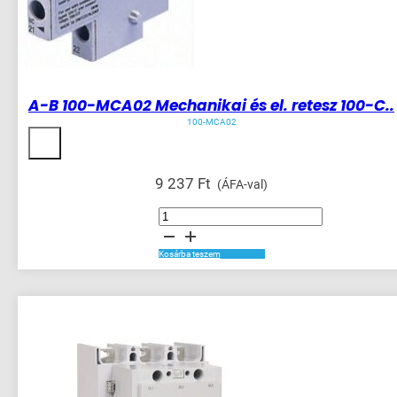
A-B 100-MCA02 Mechanikai és el. retesz 100-C..
100-MCA02
9 237
Ft
(ÁFA-val)
A-
B
100-
MCA02
Mechanikai
Kosárba teszem
és
el.
retesz
100-
C..
mennyiség