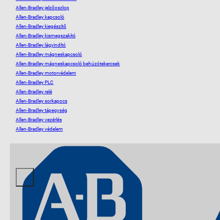
Allen-Bradley jelzőoszlop
Allen-Bradley kapcsoló
Allen-Bradley kiegészítő
Allen-Bradley kismegszakító
Allen-Bradley lágyindító
Allen-Bradley mágneskapcsoló
Allen-Bradley mágneskapcsoló behúzótekercsek
Allen-Bradley motorvédelem
Allen-Bradley PLC
Allen-Bradley relé
Allen-Bradley sorkapocs
Allen-Bradley tápegység
Allen-Bradley vezérlés
Allen-Bradley védelem