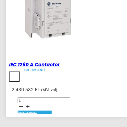
IEC 1260 A Contactor
100-E1260EN11
2 430 582
Ft
(ÁFA-val)
IEC
1260
A
Contactor
mennyiség
Kosárba teszem