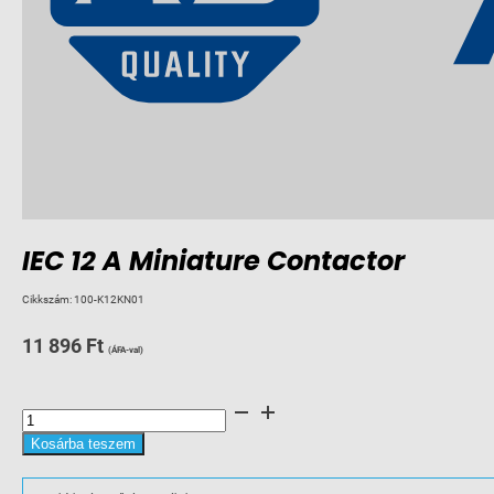
IEC 12 A Miniature Contactor
Cikkszám:
100-K12KN01
11 896
Ft
(ÁFA-val)
IEC
12
A
Miniature
Kosárba teszem
Contactor
mennyiség