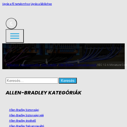
Ugrás a fő tartalomhoz
Ugrás a lábléchez
/
Webshop
/
Ipari automatika
/
Allen-Bradley
/
Allen-Bradley mágneskapcsoló
/
IEC 12 A Miniature Con
Search
for:
ALLEN-BRADLEY KATEGÓRIÁK
Allen-Bradley biztonsági
Allen-Bradley biztonsági relé
Allen-Bradley érzékelő
Allen-Bradley frekvenciaváltó