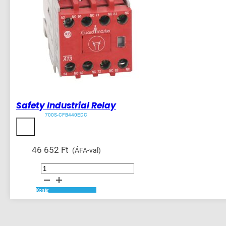
Safety Industrial Relay
700S-CFB440EDC
46 652
Ft
(ÁFA-val)
Safety
Industrial
Relay
mennyiség
Kosár