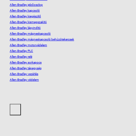
Allen-Bradley jelzőoszlop
Allen-Bradley kapcsoló
Allen-Bradley kiegészítő
Allen-Bradley kismegszakító
Allen-Bradley lágyindító
Allen-Bradley mágneskapcsoló
Allen-Bradley mágneskapcsoló behúzótekercsek
Allen-Bradley motorvédelem
Allen-Bradley PLC
Allen-Bradley relé
Allen-Bradley sorkapocs
Allen-Bradley tápegység
Allen-Bradley vezérlés
Allen-Bradley védelem