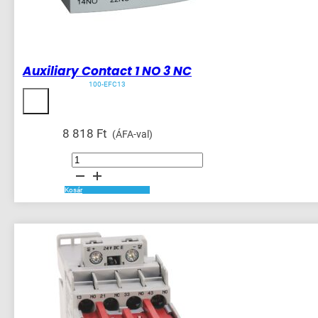
Auxiliary Contact 1 NO 3 NC
100-EFC13
8 818
Ft
(ÁFA-val)
Auxiliary
Contact
1
NO
3
Kosár
NC
mennyiség