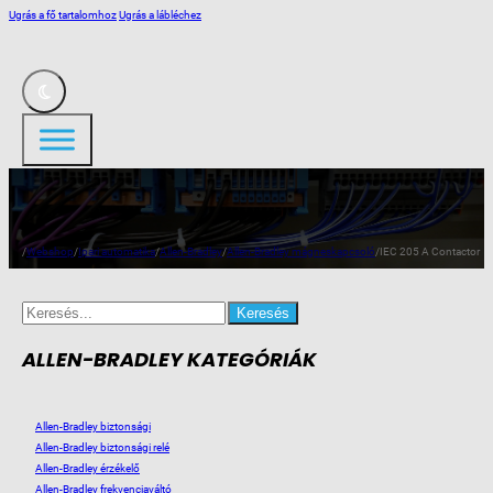
Ugrás a fő tartalomhoz
Ugrás a lábléchez
/
Webshop
/
Ipari automatika
/
Allen-Bradley
/
Allen-Bradley mágneskapcsoló
/
IEC 205 A Contactor
Search
for:
ALLEN-BRADLEY KATEGÓRIÁK
Allen-Bradley biztonsági
Allen-Bradley biztonsági relé
Allen-Bradley érzékelő
Allen-Bradley frekvenciaváltó