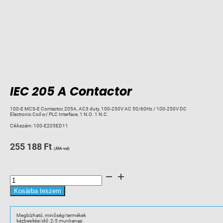
IEC 205 A Contactor
100-E MCS-E Contactor, 205A, AC3 duty, 100-250V AC 50/60Hz / 100-250V DC
Electronic Coil w/ PLC Interface, 1 N.O. 1 N.C.
Cikkszám:
100-E205ED11
255 188
Ft
(ÁFA-val)
IEC
205
A
Contactor
Kosárba teszem
mennyiség
Megbízható, minőségi termékek
kézbesítési idő: 2-5 munkanap