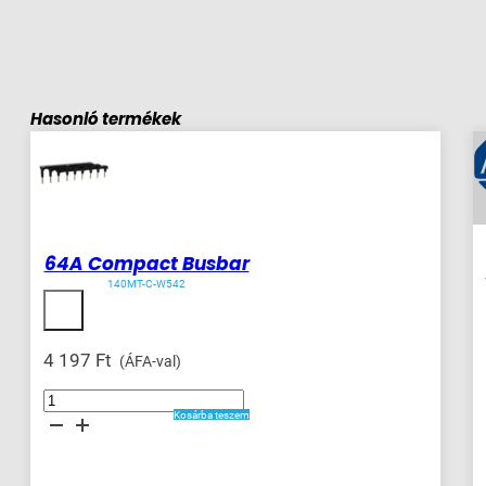
Hasonló termékek
64A Compact Busbar
140MT-C-W542
4 197
Ft
(ÁFA-val)
64A
Compact
Kosárba teszem
Busbar
mennyiség