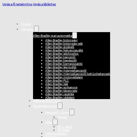
Ugrás a fő tartalomhoz
Ugrás a lábléchez
Főoldal
Webshop
Allen-Bradley ipari automatika
Allen-Bradley biztonsági
Allen-Bradley biztonsági relé
Allen-Bradley érzékelő
Allen-Bradley frekvenciaváltó
Allen-Bradley jelzőoszlop
Allen-Bradley kapcsoló
Allen-Bradley kiegészítő
Allen-Bradley kismegszakító
Allen-Bradley lágyindító
Allen-Bradley mágneskapcsoló
Allen-Bradley mágneskapcsoló behúzótekercsek
Allen-Bradley motorvédelem
Allen-Bradley PLC
Allen-Bradley relé
Allen-Bradley sorkapocs
Allen-Bradley tápegység
Allen-Bradley vezérlés
Allen-Bradley védelem
ABB ipari automatika
Épületvillamosság
Kapcsoló – dugalj
Mosaic
Kábel
MCu kábel
MT kábel
Kábel szerelvény
Csatorna