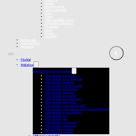
Kisrelé
Érvéghüvelyek
Késes biztosítók
Ganz
Eaton
Villanyszerelési doboz
Schneider Cedar Plus
Foglalatok
Saruk
Doboz
Kötegelõ
Referenciák
Árajánlat kérés
Kapcsolat
Főoldal
Webshop
Allen-Bradley ipari automatika
Allen-Bradley biztonsági
Allen-Bradley biztonsági relé
Allen-Bradley érzékelő
Allen-Bradley frekvenciaváltó
Allen-Bradley jelzőoszlop
Allen-Bradley kapcsoló
Allen-Bradley kiegészítő
Allen-Bradley kismegszakító
Allen-Bradley lágyindító
Allen-Bradley mágneskapcsoló
Allen-Bradley mágneskapcsoló behúzótekercsek
Allen-Bradley motorvédelem
Allen-Bradley PLC
Allen-Bradley relé
Allen-Bradley sorkapocs
Allen-Bradley tápegység
Allen-Bradley vezérlés
Allen-Bradley védelem
ABB ipari automatika