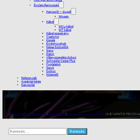
Épületvillamosság
Kapcsoló – dugalj
Mosaic
Kábel
MCu kábel
MT kábel
Kábel szerelvény
Csatorna
Kisrelé
Érvéghüvelyek
Késes biztosítók
Ganz
Eaton
Villanyszerelési doboz
Schneider Cedar Plus
Foglalatok
Saruk
Doboz
Kötegelõ
Referenciák
Árajánlat kérés
Kapcsolat
/
Webshop
/
Ipari automatika
/
Allen-Bradley
/
Allen-Bradley motorvédelem
/
A-B 140MT-D-PEC23 ös
Search
for: