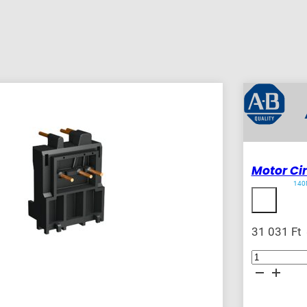
Motor Cir
140
31 031
Ft
Motor
Circuit
Protector
mennyiség