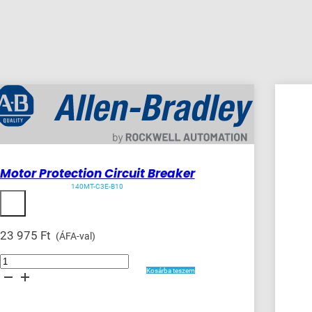
Motor Protection Circuit Breaker
140MT-C3E-B10
23 975
Ft
(ÁFA-val)
Motor
Protection
Kosárba teszem
Circuit
Breaker
mennyiség