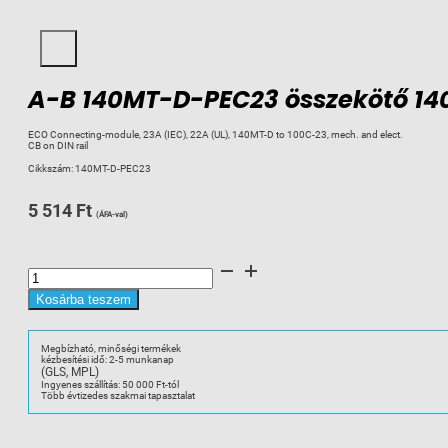
A-B 140MT-D-PEC23 összekötő 14
ECO Connecting-module, 23A (IEC), 22A (UL), 140MT-D to 100C-23, mech. and elect.
CB on DIN rail
Cikkszám:
140MT-D-PEC23
5 514
Ft
(ÁFA-val)
A-
B
140MT-
D-
Kosárba teszem
PEC23
összekötő
140MM-
C...
Megbízható, minőségi termékek
100-
kézbesítési idő: 2-5 munkanap
C
(GLS, MPL)
23ig
között
Ingyenes szállítás: 50 000 Ft-tól
mennyiség
Több évtizedes szakmai tapasztalat