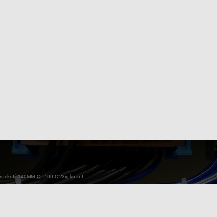
szekötő 140MM-C… 100-C 23ig között