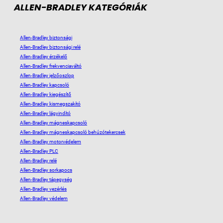
ALLEN-BRADLEY KATEGÓRIÁK
Allen-Bradley biztonsági
Allen-Bradley biztonsági relé
Allen-Bradley érzékelő
Allen-Bradley frekvenciaváltó
Allen-Bradley jelzőoszlop
Allen-Bradley kapcsoló
Allen-Bradley kiegészítő
Allen-Bradley kismegszakító
Allen-Bradley lágyindító
Allen-Bradley mágneskapcsoló
Allen-Bradley mágneskapcsoló behúzótekercsek
Allen-Bradley motorvédelem
Allen-Bradley PLC
Allen-Bradley relé
Allen-Bradley sorkapocs
Allen-Bradley tápegység
Allen-Bradley vezérlés
Allen-Bradley védelem