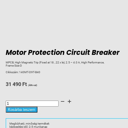
Motor Protection Circuit Breaker
MPCB, High Magnetic Trip (Fixed at 18…22 x le), 2.5 – 4.0 A, High Performance,
Frame Size D
Cikkszám:
140MT-D9T-B40
31 490
Ft
(ÁFA-val)
Motor
Protection
Circuit
Breaker
Kosárba teszem
mennyiség
Megbízható, minőségi termékek
kézbesítési idő: 2-5 munkanap