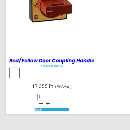
Red/Yellow Door Coupling Handle
140MT-C-DRY66
17 355
Ft
(ÁFA-val)
Red/Yellow
Door
Coupling
Handle
mennyiség
Kosár