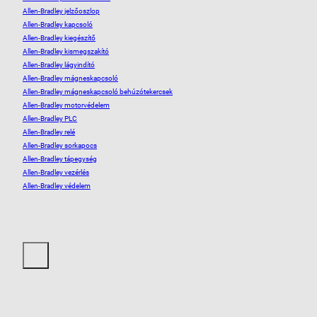
Allen-Bradley jelzőoszlop
Allen-Bradley kapcsoló
Allen-Bradley kiegészítő
Allen-Bradley kismegszakító
Allen-Bradley lágyindító
Allen-Bradley mágneskapcsoló
Allen-Bradley mágneskapcsoló behúzótekercsek
Allen-Bradley motorvédelem
Allen-Bradley PLC
Allen-Bradley relé
Allen-Bradley sorkapocs
Allen-Bradley tápegység
Allen-Bradley vezérlés
Allen-Bradley védelem