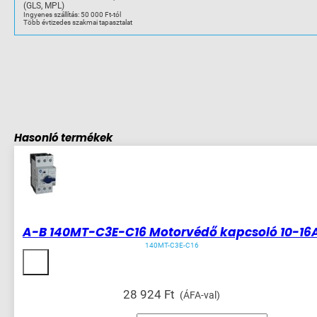
(GLS, MPL)
Ingyenes szállítás: 50 000 Ft-tól
Több évtizedes szakmai tapasztalat
Hasonló termékek
A-B 140MT-C3E-C16 Motorvédő kapcsoló 10-16
140MT-C3E-C16
28 924
Ft
(ÁFA-val)
A-