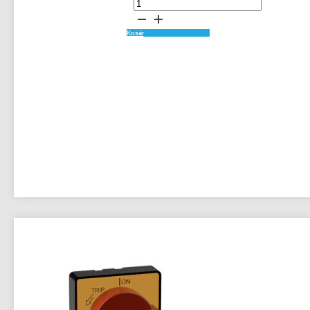
B
140MT-
C3E-
C16
Kosár
Motorvédő
kapcsoló
10-
16A
mennyiség