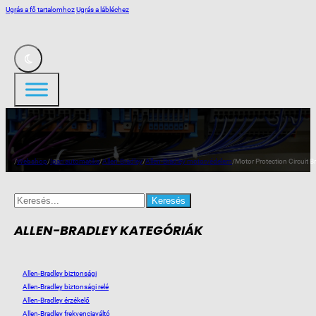
Ugrás a fő tartalomhoz
Ugrás a lábléchez
/
Webshop
/
Ipari automatika
/
Allen-Bradley
/
Allen-Bradley motorvédelem
/
Motor Protection Circuit B
Search
for:
ALLEN-BRADLEY KATEGÓRIÁK
Allen-Bradley biztonsági
Allen-Bradley biztonsági relé
Allen-Bradley érzékelő
Allen-Bradley frekvenciaváltó