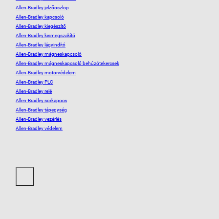
Allen-Bradley jelzőoszlop
Allen-Bradley kapcsoló
Allen-Bradley kiegészítő
Allen-Bradley kismegszakító
Allen-Bradley lágyindító
Allen-Bradley mágneskapcsoló
Allen-Bradley mágneskapcsoló behúzótekercsek
Allen-Bradley motorvédelem
Allen-Bradley PLC
Allen-Bradley relé
Allen-Bradley sorkapocs
Allen-Bradley tápegység
Allen-Bradley vezérlés
Allen-Bradley védelem