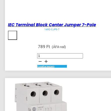
IEC Terminal Block Center Jumper 7-Pole
1492-CJP3-7
789
Ft
(ÁFA-val)
IEC
Terminal
Block
Center
Jumper
Kosárba teszem
7-
Pole
mennyiség