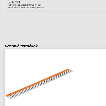
(GLS, MPL)
mennyiség
Ingyenes szállítás: 50 000 Ft-tól
Több évtizedes szakmai tapasztalat
Hasonló termékek