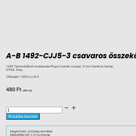
A-B 1492-CJJ5-3 csavaros összekö
1492 Terminal Block Accessories Plug-In Center Jumper , 5 mm Center to Center ,
3 Pole , Gray ,
Cikkszám:
1492-CJJ5-3
480
Ft
(ÁFA-val)
A-
B
1492-
CJJ5-
Kosárba teszem
3
csavaros
összekötő
J-
Megbízható, minőségi termékek
3
kézbesítési idő: 2-5 munkanap
hoz