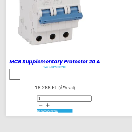
MCB Supplementary Protector 20 A
1492-SPM3C200
18 288
Ft
(ÁFA-val)
MCB
Supplementary
Protector
20
A
Kosárba teszem
mennyiség