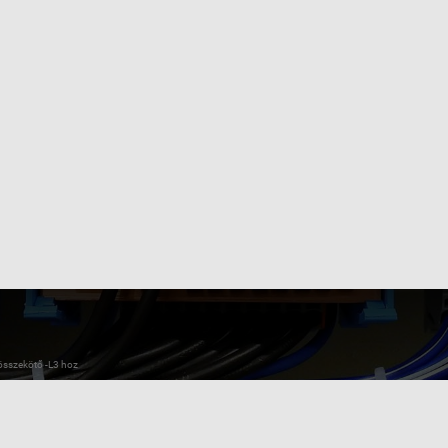
összekötő -L3 hoz