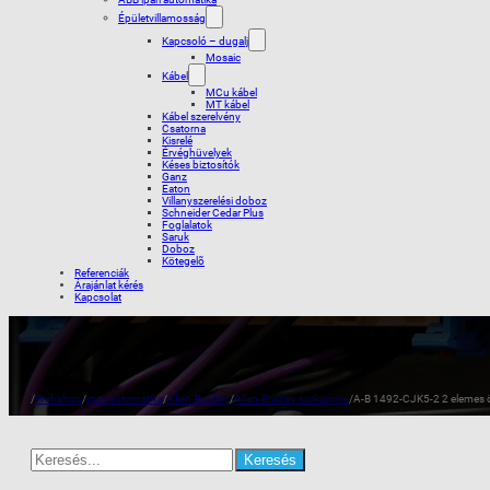
Épületvillamosság
Kapcsoló – dugalj
Mosaic
Kábel
MCu kábel
MT kábel
Kábel szerelvény
Csatorna
Kisrelé
Érvéghüvelyek
Késes biztosítók
Ganz
Eaton
Villanyszerelési doboz
Schneider Cedar Plus
Foglalatok
Saruk
Doboz
Kötegelõ
Referenciák
Árajánlat kérés
Kapcsolat
/
Webshop
/
Ipari automatika
/
Allen-Bradley
/
Allen-Bradley sorkapocs
/
A-B 1492-CJK5-2 2 elemes 
Search
for: