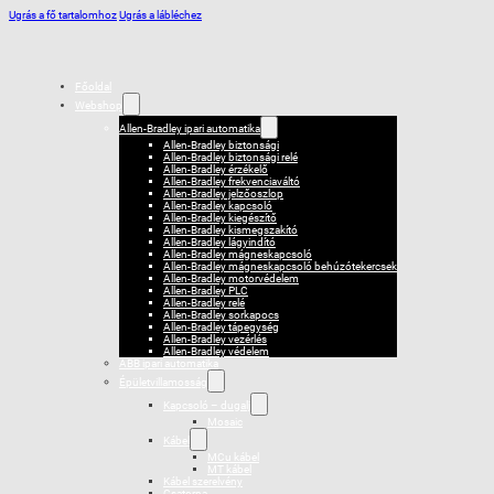
Ugrás a fő tartalomhoz
Ugrás a lábléchez
Főoldal
Webshop
Allen-Bradley ipari automatika
Allen-Bradley biztonsági
Allen-Bradley biztonsági relé
Allen-Bradley érzékelő
Allen-Bradley frekvenciaváltó
Allen-Bradley jelzőoszlop
Allen-Bradley kapcsoló
Allen-Bradley kiegészítő
Allen-Bradley kismegszakító
Allen-Bradley lágyindító
Allen-Bradley mágneskapcsoló
Allen-Bradley mágneskapcsoló behúzótekercsek
Allen-Bradley motorvédelem
Allen-Bradley PLC
Allen-Bradley relé
Allen-Bradley sorkapocs
Allen-Bradley tápegység
Allen-Bradley vezérlés
Allen-Bradley védelem
ABB ipari automatika
Épületvillamosság
Kapcsoló – dugalj
Mosaic
Kábel
MCu kábel
MT kábel
Kábel szerelvény
Csatorna