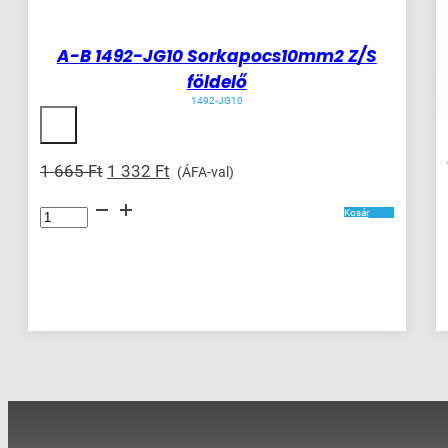
A-B 1492-JG10 Sorkapocs10mm2 Z/S
földelő
1492-JG10
Original
Current
1 665
Ft
1 332
Ft
(ÁFA-val)
price
price
A-
was:
is:
Kosár
B
1492-
1
1
JG10
665 Ft.
332 Ft.
Sorkapocs10mm2
Z/S
földelő
mennyiség