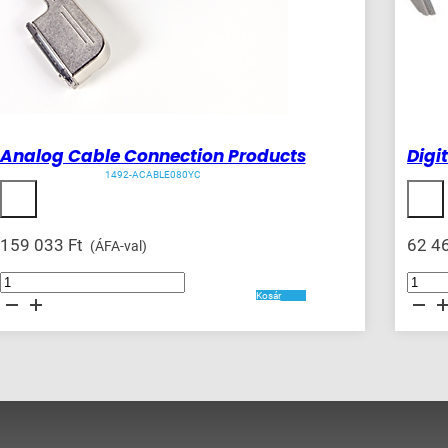
Analog Cable Connection Products
Digi
1492-ACABLE080YC
159 033
Ft
62 4
(ÁFA-val)
Analog
Digital
Cable
Cable
Kosár
Connection
Connecti
Products
Products
mennyiség
mennyis