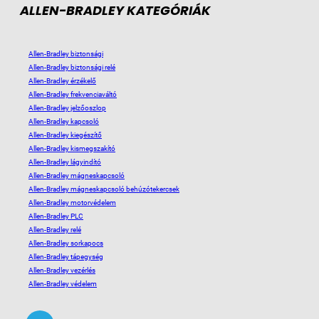
ALLEN-BRADLEY KATEGÓRIÁK
Allen-Bradley biztonsági
Allen-Bradley biztonsági relé
Allen-Bradley érzékelő
Allen-Bradley frekvenciaváltó
Allen-Bradley jelzőoszlop
Allen-Bradley kapcsoló
Allen-Bradley kiegészítő
Allen-Bradley kismegszakító
Allen-Bradley lágyindító
Allen-Bradley mágneskapcsoló
Allen-Bradley mágneskapcsoló behúzótekercsek
Allen-Bradley motorvédelem
Allen-Bradley PLC
Allen-Bradley relé
Allen-Bradley sorkapocs
Allen-Bradley tápegység
Allen-Bradley vezérlés
Allen-Bradley védelem