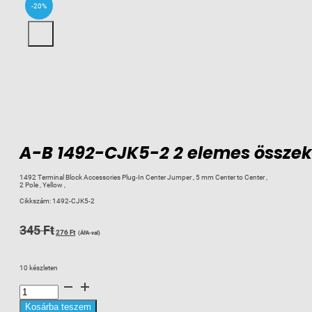
-20%
A-B 1492-CJK5-2 2 elemes összek
1492 Terminal Block Accessories Plug-In Center Jumper , 5 mm Center to Center ,
2 Pole , Yellow ,
Cikkszám:
1492-CJK5-2
Original
Current
345
Ft
276
Ft
(ÁFA-val)
price
price
was:
is:
10 készleten
345 Ft.
276 Ft.
A-
B
1492-
CJK5-
Kosárba teszem