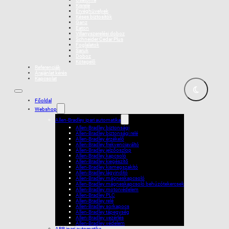
Kisrelé
Érvéghüvelyek
Késes biztosítók
Ganz
Eaton
Villanyszerelési doboz
Schneider Cedar Plus
Foglalatok
Saruk
Doboz
Kötegelõ
Referenciák
Árajánlat kérés
Kapcsolat
Főoldal
Webshop
Allen-Bradley ipari automatika
Allen-Bradley biztonsági
Allen-Bradley biztonsági relé
Allen-Bradley érzékelő
Allen-Bradley frekvenciaváltó
Allen-Bradley jelzőoszlop
Allen-Bradley kapcsoló
Allen-Bradley kiegészítő
Allen-Bradley kismegszakító
Allen-Bradley lágyindító
Allen-Bradley mágneskapcsoló
Allen-Bradley mágneskapcsoló behúzótekercsek
Allen-Bradley motorvédelem
Allen-Bradley PLC
Allen-Bradley relé
Allen-Bradley sorkapocs
Allen-Bradley tápegység
Allen-Bradley vezérlés
Allen-Bradley védelem
ABB ipari automatika