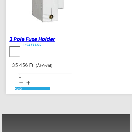
3 Pole Fuse Holder
1492-FB3J30
35 456
Ft
(ÁFA-val)
3
Pole
Fuse
Holder
mennyiség
Kosár