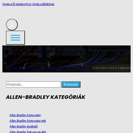
Ugrás a fő tartalomhoz
Ugrás a lábléchez
/
Webshop
/
Ipari automatika
/
Allen-Bradley
/
Allen-Bradley sorkapocs
/
A-B 1492-CJK5-4 4 elemes ös
Search
for:
ALLEN-BRADLEY KATEGÓRIÁK
Allen-Bradley biztonsági
Allen-Bradley biztonsági relé
Allen-Bradley érzékelő
Allen-Bradley frekvenciaváltó