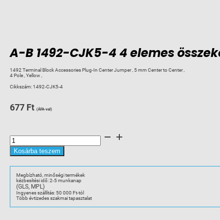
A-B 1492-CJK5-4 4 elemes összekö
1492 Terminal Block Accessories Plug-In Center Jumper , 5 mm Center to Center ,
4 Pole , Yellow ,
Cikkszám:
1492-CJK5-4
677
Ft
(ÁFA-val)
A-
B
1492-
CJK5-
Kosárba teszem
4
4
elemes
összekötő
Megbízható, minőségi termékek
-
kézbesítési idő: 2-5 munkanap
L3
(GLS, MPL)
hoz
mennyiség
Ingyenes szállítás: 50 000 Ft-tól
Több évtizedes szakmai tapasztalat