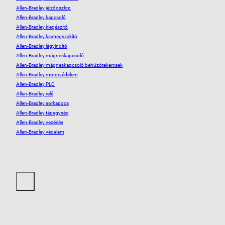
Allen-Bradley jelzőoszlop
Allen-Bradley kapcsoló
Allen-Bradley kiegészítő
Allen-Bradley kismegszakító
Allen-Bradley lágyindító
Allen-Bradley mágneskapcsoló
Allen-Bradley mágneskapcsoló behúzótekercsek
Allen-Bradley motorvédelem
Allen-Bradley PLC
Allen-Bradley relé
Allen-Bradley sorkapocs
Allen-Bradley tápegység
Allen-Bradley vezérlés
Allen-Bradley védelem