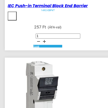
IEC Push-in Terminal Block End Barrier
1492-EBP4T
257
Ft
(ÁFA-val)
IEC
Push-
in
Terminal
Block
Kosár
End
Barrier
mennyiség