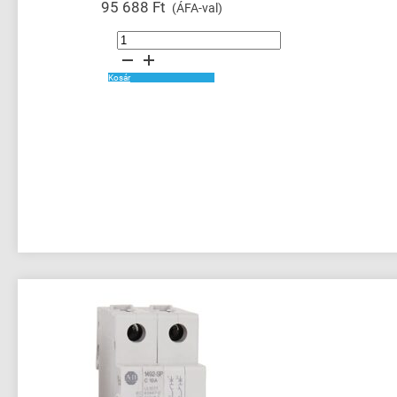
95 688
Ft
(ÁFA-val)
Digital
Cable
Connection
Products
mennyiség
Kosár