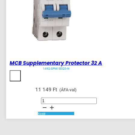
MCB Supplementary Protector 32 A
1492-SPM1B320-N
11 149
Ft
(ÁFA-val)
MCB
Supplementary
Protector
32
A
Kosár
mennyiség