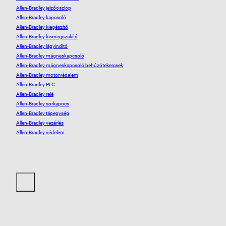
Allen-Bradley jelzőoszlop
Allen-Bradley kapcsoló
Allen-Bradley kiegészítő
Allen-Bradley kismegszakító
Allen-Bradley lágyindító
Allen-Bradley mágneskapcsoló
Allen-Bradley mágneskapcsoló behúzótekercsek
Allen-Bradley motorvédelem
Allen-Bradley PLC
Allen-Bradley relé
Allen-Bradley sorkapocs
Allen-Bradley tápegység
Allen-Bradley vezérlés
Allen-Bradley védelem