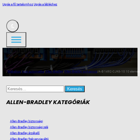
Ugrás a fő tartalomhoz
Ugrás a lábléchez
/
Webshop
/
Ipari automatika
/
Allen-Bradley
/
Allen-Bradley sorkapocs
/
A-B 1492-CJK6-10 10 elemes
Search
for:
ALLEN-BRADLEY KATEGÓRIÁK
Allen-Bradley biztonsági
Allen-Bradley biztonsági relé
Allen-Bradley érzékelő
Allen-Bradley frekvenciaváltó