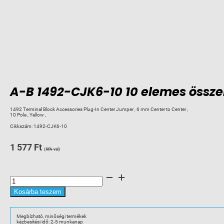
A-B 1492-CJK6-10 10 elemes össze
1492 Terminal Block Accessories Plug-In Center Jumper , 6 mm Center to Center ,
10 Pole , Yellow ,
Cikkszám:
1492-CJK6-10
1 577
Ft
(ÁFA-val)
A-
B
1492-
CJK6-
Kosárba teszem
10
10
elemes
összekötő
Megbízható, minőségi termékek
mennyiség
kézbesítési idő: 2-5 munkanap