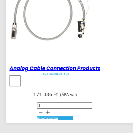
Analog Cable Connection Products
1492-ACABLE015UB
171 036
Ft
(ÁFA-val)
Analog
Cable
Connection
Products
mennyiség
Kosárba teszem