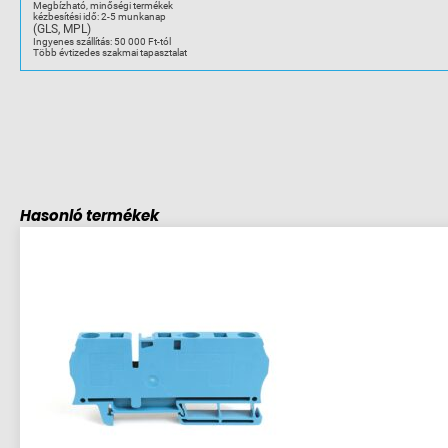
Megbízható, minőségi termékek
összekötő
kézbesítési idő: 2-5 munkanap
L6-
(GLS, MPL)
10-
hez
Ingyenes szállítás: 50 000 Ft-tól
mennyiség
Több évtizedes szakmai tapasztalat
Hasonló termékek