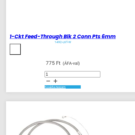
1-Ckt Feed-Through Blk 2 Conn Pts 6mm
1492-L6T-W
775
Ft
(ÁFA-val)
1-
Ckt
Feed-
Through
Blk
Kosárba teszem
2
Conn
Pts
6mm
mennyiség