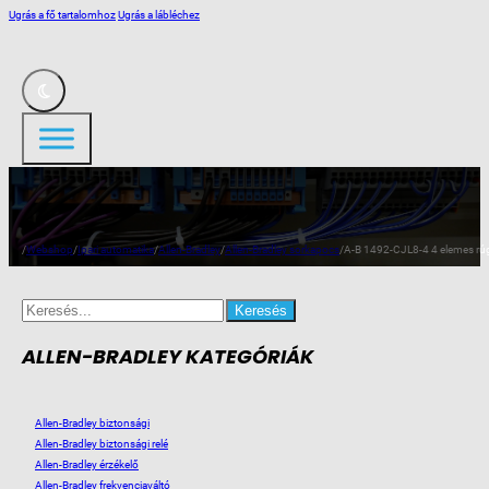
Ugrás a fő tartalomhoz
Ugrás a lábléchez
/
Webshop
/
Ipari automatika
/
Allen-Bradley
/
Allen-Bradley sorkapocs
/
A-B 1492-CJL8-4 4 elemes rú
Search
for:
ALLEN-BRADLEY KATEGÓRIÁK
Allen-Bradley biztonsági
Allen-Bradley biztonsági relé
Allen-Bradley érzékelő
Allen-Bradley frekvenciaváltó