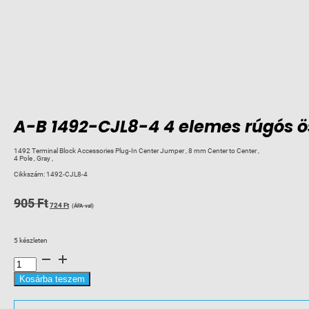
A-B 1492-CJL8-4 4 elemes rúgós ö
1492 Terminal Block Accessories Plug-In Center Jumper , 8 mm Center to Center ,
4 Pole , Gray ,
Cikkszám:
1492-CJL8-4
Original
Current
905
Ft
724
Ft
(ÁFA-val)
price
price
was:
is:
5 készleten
905 Ft.
724 Ft.
A-
B
1492-
CJL8-
Kosárba teszem
4
4
elemes
rúgós