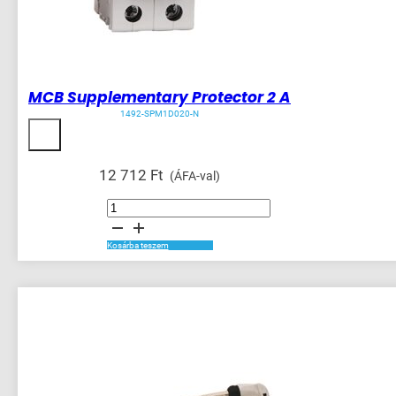
MCB Supplementary Protector 2 A
1492-SPM1D020-N
12 712
Ft
(ÁFA-val)
MCB
Supplementary
Protector
2
A
Kosárba teszem
mennyiség