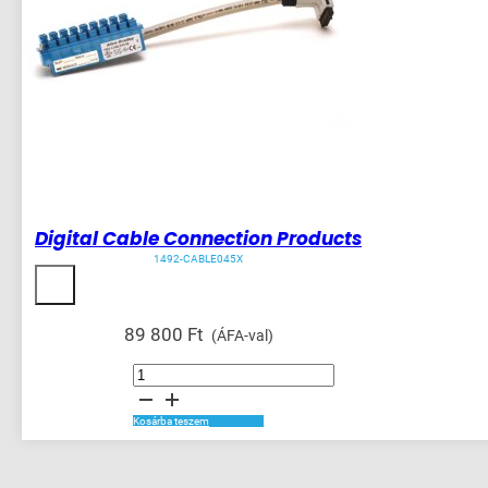
Digital Cable Connection Products
1492-CABLE045X
89 800
Ft
(ÁFA-val)
Digital
Cable
Connection
Products
mennyiség
Kosárba teszem