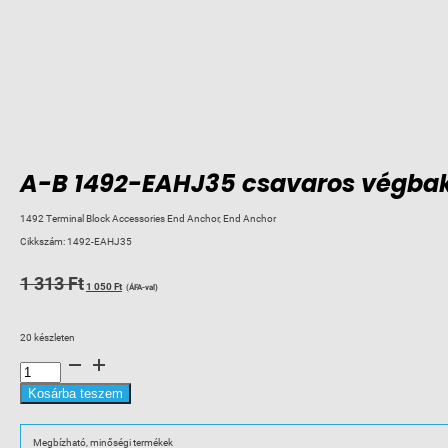
A-B 1492-EAHJ35 csavaros végbak
1492 Terminal Block Accessories End Anchor, End Anchor
Cikkszám:
1492-EAHJ35
Original
Current
1 313
Ft
1 050
Ft
(ÁFA-val)
price
price
was:
is:
20 készleten
1
1
A-
313 Ft.
050 Ft.
B
1492-
EAHJ35
Kosárba teszem
csavaros
végbak,
végelem,
nagy
Megbízható, minőségi termékek
mennyiség