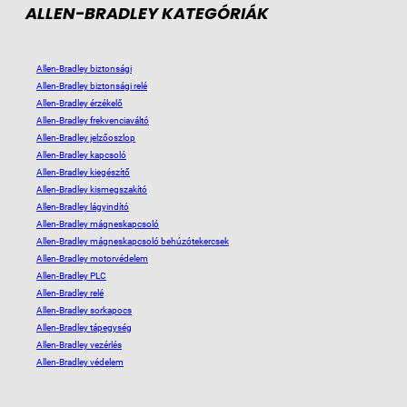
ALLEN-BRADLEY KATEGÓRIÁK
Allen-Bradley biztonsági
Allen-Bradley biztonsági relé
Allen-Bradley érzékelő
Allen-Bradley frekvenciaváltó
Allen-Bradley jelzőoszlop
Allen-Bradley kapcsoló
Allen-Bradley kiegészítő
Allen-Bradley kismegszakító
Allen-Bradley lágyindító
Allen-Bradley mágneskapcsoló
Allen-Bradley mágneskapcsoló behúzótekercsek
Allen-Bradley motorvédelem
Allen-Bradley PLC
Allen-Bradley relé
Allen-Bradley sorkapocs
Allen-Bradley tápegység
Allen-Bradley vezérlés
Allen-Bradley védelem