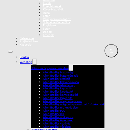
Kisrelé
Érvéghüvelyek
Késes biztosítók
Ganz
Eaton
Villanyszerelési doboz
Schneider Cedar Plus
Foglalatok
Saruk
Doboz
Kötegelõ
Referenciák
Árajánlat kérés
Kapcsolat
Főoldal
Webshop
Allen-Bradley ipari automatika
Allen-Bradley biztonsági
Allen-Bradley biztonsági relé
Allen-Bradley érzékelő
Allen-Bradley frekvenciaváltó
Allen-Bradley jelzőoszlop
Allen-Bradley kapcsoló
Allen-Bradley kiegészítő
Allen-Bradley kismegszakító
Allen-Bradley lágyindító
Allen-Bradley mágneskapcsoló
Allen-Bradley mágneskapcsoló behúzótekercsek
Allen-Bradley motorvédelem
Allen-Bradley PLC
Allen-Bradley relé
Allen-Bradley sorkapocs
Allen-Bradley tápegység
Allen-Bradley vezérlés
Allen-Bradley védelem
ABB ipari automatika