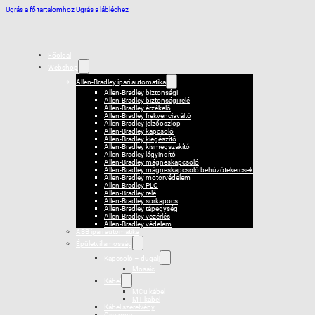
Ugrás a fő tartalomhoz
Ugrás a lábléchez
Főoldal
Webshop
Allen-Bradley ipari automatika
Allen-Bradley biztonsági
Allen-Bradley biztonsági relé
Allen-Bradley érzékelő
Allen-Bradley frekvenciaváltó
Allen-Bradley jelzőoszlop
Allen-Bradley kapcsoló
Allen-Bradley kiegészítő
Allen-Bradley kismegszakító
Allen-Bradley lágyindító
Allen-Bradley mágneskapcsoló
Allen-Bradley mágneskapcsoló behúzótekercsek
Allen-Bradley motorvédelem
Allen-Bradley PLC
Allen-Bradley relé
Allen-Bradley sorkapocs
Allen-Bradley tápegység
Allen-Bradley vezérlés
Allen-Bradley védelem
ABB ipari automatika
Épületvillamosság
Kapcsoló – dugalj
Mosaic
Kábel
MCu kábel
MT kábel
Kábel szerelvény
Csatorna