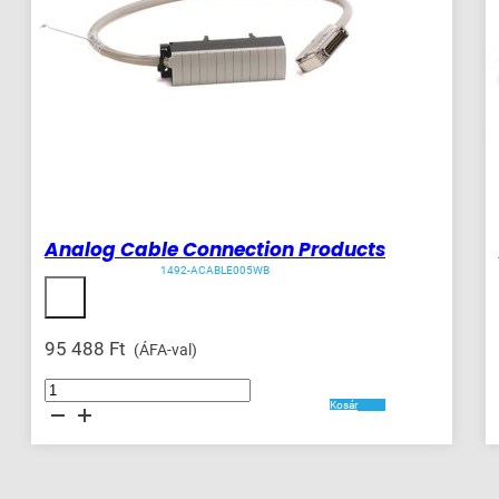
Analog Cable Connection Products
1492-ACABLE005WB
95 488
Ft
(ÁFA-val)
Analog
Cable
Kosár
Connection
Products
mennyiség