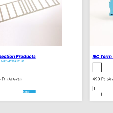
ection Products
IEC Term
1492-M5X10H21-30
4
Ft
490
Ft
(ÁFA-val)
(ÁFA
on
IEC
Term
Kosár
ég
Blck
8.1x65x38mm
Spr
Clp
mennyiség