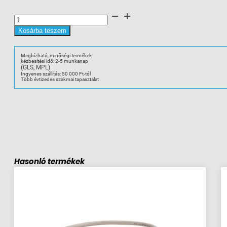
A-
B
1492-
EBL2
Kosárba teszem
Véglap
mennyiség
Megbízható, minőségi termékek
kézbesítési idő: 2-5 munkanap
(GLS, MPL)
Ingyenes szállítás: 50 000 Ft-tól
Több évtizedes szakmai tapasztalat
Hasonló termékek