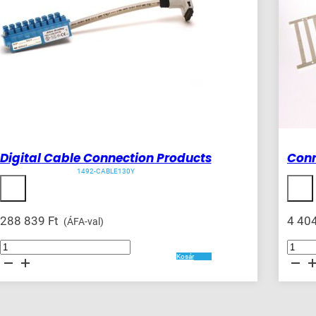
Digital Cable Connection Products
Conn
1492-CABLE130Y
288 839
Ft
4 40
(ÁFA-val)
Digital
Connecti
Cable
Products
Kosár
Connection
mennyis
Products
mennyiség