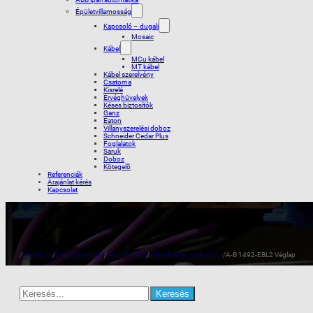
Épületvillamosság
Kapcsoló – dugalj
Mosaic
Kábel
MCu kábel
MT kábel
Kábel szerelvény
Csatorna
Kisrelé
Érvéghüvelyek
Késes biztosítók
Ganz
Eaton
Villanyszerelési doboz
Schneider Cedar Plus
Foglalatok
Saruk
Doboz
Kötegelõ
Referenciák
Árajánlat kérés
Kapcsolat
/
Webshop
/
Ipari automatika
/
Allen-Bradley
/
Allen-Bradley sorkapocs
/
A-B 1492-EBL2 Véglap
Search
for: