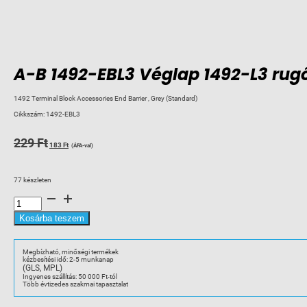
A-B 1492-EBL3 Véglap 1492-L3 rug
1492 Terminal Block Accessories End Barrier , Grey (Standard)
Cikkszám:
1492-EBL3
Original
Current
229
Ft
183
Ft
(ÁFA-val)
price
price
was:
is:
77 készleten
229 Ft.
183 Ft.
A-
B
1492-
EBL3
Kosárba teszem
Véglap
1492-
L3
rugós
Megbízható, minőségi termékek
sorkapocshoz
kézbesítési idő: 2-5 munkanap
mennyiség
(GLS, MPL)
Ingyenes szállítás: 50 000 Ft-tól
Több évtizedes szakmai tapasztalat