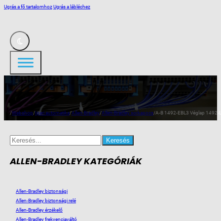
Ugrás a fő tartalomhoz
Ugrás a lábléchez
/
Webshop
/
Ipari automatika
/
Allen-Bradley
/
Allen-Bradley sorkapocs
/
A-B 1492-EBL3 Véglap 1492-
Search
for:
ALLEN-BRADLEY KATEGÓRIÁK
Allen-Bradley biztonsági
Allen-Bradley biztonsági relé
Allen-Bradley érzékelő
Allen-Bradley frekvenciaváltó