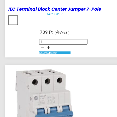
IEC Terminal Block Center Jumper 7-Pole
1492-CJP3-7
789
Ft
(ÁFA-val)
IEC
Terminal
Block
Center
Jumper
Kosárba teszem
7-
Pole
mennyiség