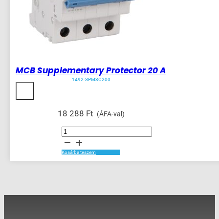
MCB Supplementary Protector 20 A
1492-SPM3C200
18 288
Ft
(ÁFA-val)
MCB
Supplementary
Protector
20
A
Kosárba teszem
mennyiség