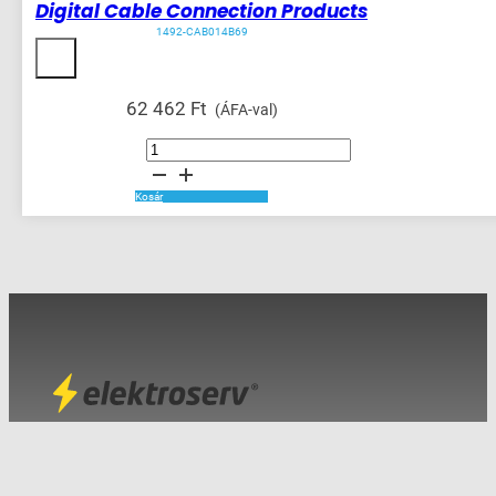
Digital Cable Connection Products
1492-CAB014B69
62 462
Ft
(ÁFA-val)
Digital
Cable
Connection
Products
mennyiség
Kosár