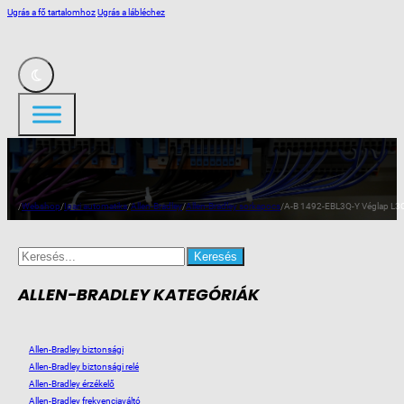
Ugrás a fő tartalomhoz
Ugrás a lábléchez
/
Webshop
/
Ipari automatika
/
Allen-Bradley
/
Allen-Bradley sorkapocs
/
A-B 1492-EBL3Q-Y Véglap L3
Search
for:
ALLEN-BRADLEY KATEGÓRIÁK
Allen-Bradley biztonsági
Allen-Bradley biztonsági relé
Allen-Bradley érzékelő
Allen-Bradley frekvenciaváltó