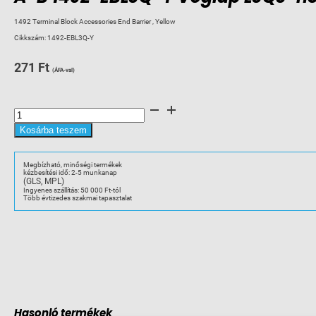
1492 Terminal Block Accessories End Barrier , Yellow
Cikkszám:
1492-EBL3Q-Y
271
Ft
(ÁFA-val)
A-
B
1492-
EBL3Q-
Kosárba teszem
Y
Véglap
L3Q3-
hoz
Megbízható, minőségi termékek
mennyiség
kézbesítési idő: 2-5 munkanap
(GLS, MPL)
Ingyenes szállítás: 50 000 Ft-tól
Több évtizedes szakmai tapasztalat
Hasonló termékek