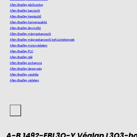
Allen-Bradley jelzőoszlop
Allen-Bradley kapcsoló
Allen-Bradley kiegészítő
Allen-Bradley kismegszakító
Allen-Bradley lágyindító
Allen-Bradley mágneskapcsoló
Allen-Bradley mágneskapcsoló behúzótekercsek
Allen-Bradley motorvédelem
Allen-Bradley PLC
Allen-Bradley relé
Allen-Bradley sorkapocs
Allen-Bradley tápegység
Allen-Bradley vezérlés
Allen-Bradley védelem
A-B 1492-EBL3Q-Y Véglap L3Q3-h