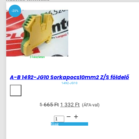
-20%
3 készleten
A-B 1492-JG10 Sorkapocs10mm2 Z/S földelő
1492-JG10
Original
Current
1 665
Ft
1 332
Ft
(ÁFA-val)
price
price
A-
was:
is:
B
1492-
1
1
Kosár
JG10
665 Ft.
332 Ft.
Sorkapocs10mm2
Z/S
földelő
mennyiség