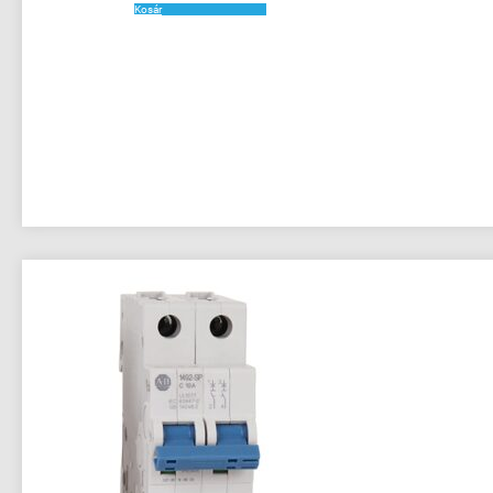
mennyiség
Kosár