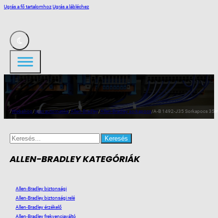
Ugrás a fő tartalomhoz
Ugrás a lábléchez
/
Webshop
/
Ipari automatika
/
Allen-Bradley
/
Allen-Bradley sorkapocs
/
A-B 1492-J35 Sorkapocs 3
Search
for:
ALLEN-BRADLEY KATEGÓRIÁK
Allen-Bradley biztonsági
Allen-Bradley biztonsági relé
Allen-Bradley érzékelő
Allen-Bradley frekvenciaváltó