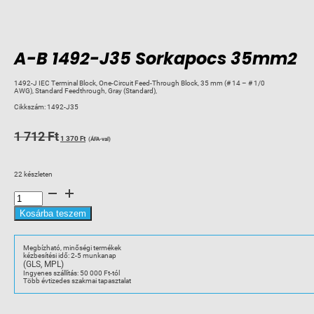
A-B 1492-J35 Sorkapocs 35mm2
1492-J IEC Terminal Block, One-Circuit Feed-Through Block, 35 mm (# 14 – # 1/0
AWG), Standard Feedthrough, Gray (Standard),
Cikkszám:
1492-J35
Original
Current
1 712
Ft
1 370
Ft
(ÁFA-val)
price
price
was:
is:
22 készleten
1
1
A-
712 Ft.
370 Ft.
B
1492-
J35
Kosárba teszem
Sorkapocs
35mm2
mennyiség
Megbízható, minőségi termékek
kézbesítési idő: 2-5 munkanap
(GLS, MPL)
Ingyenes szállítás: 50 000 Ft-tól
Több évtizedes szakmai tapasztalat