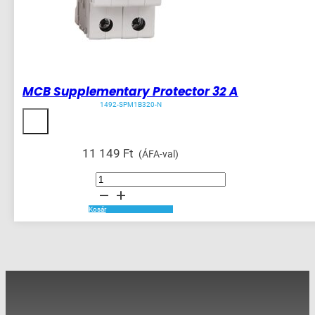
MCB Supplementary Protector 32 A
1492-SPM1B320-N
11 149
Ft
(ÁFA-val)
MCB
Supplementary
Protector
32
A
Kosár
mennyiség