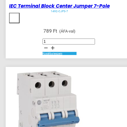
IEC Terminal Block Center Jumper 7-Pole
1492-CJP3-7
789
Ft
(ÁFA-val)
IEC
Terminal
Block
Center
Jumper
Kosárba teszem
7-
Pole
mennyiség