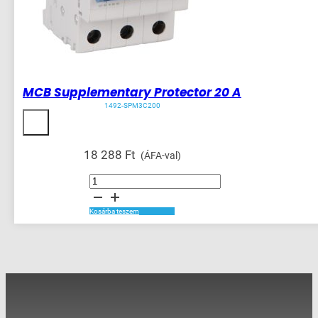
MCB Supplementary Protector 20 A
1492-SPM3C200
18 288
Ft
(ÁFA-val)
MCB
Supplementary
Protector
20
A
Kosárba teszem
mennyiség