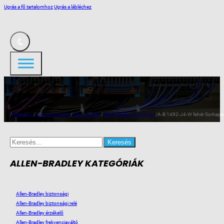
Ugrás a fő tartalomhoz
Ugrás a lábléchez
/
Webshop
/
Ipari automatika
/
Allen-Bradley
/
Allen-Bradley sorkapocs
/
A-B 1492-J4-W fehér Sorkap
Search
for:
ALLEN-BRADLEY KATEGÓRIÁK
Allen-Bradley biztonsági
Allen-Bradley biztonsági relé
Allen-Bradley érzékelő
Allen-Bradley frekvenciaváltó