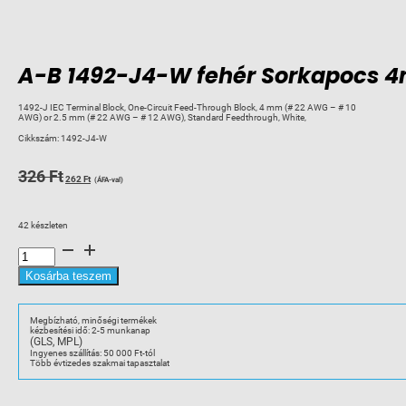
A-B 1492-J4-W fehér Sorkapocs 
1492-J IEC Terminal Block, One-Circuit Feed-Through Block, 4 mm (# 22 AWG – # 10
AWG) or 2.5 mm (# 22 AWG – # 12 AWG), Standard Feedthrough, White,
Cikkszám:
1492-J4-W
Original
Current
326
Ft
262
Ft
(ÁFA-val)
price
price
was:
is:
42 készleten
326 Ft.
262 Ft.
A-
B
1492-
J4-
Kosárba teszem
W
fehér
Sorkapocs
4mm
Megbízható, minőségi termékek
mennyiség
kézbesítési idő: 2-5 munkanap
(GLS, MPL)
Ingyenes szállítás: 50 000 Ft-tól
Több évtizedes szakmai tapasztalat