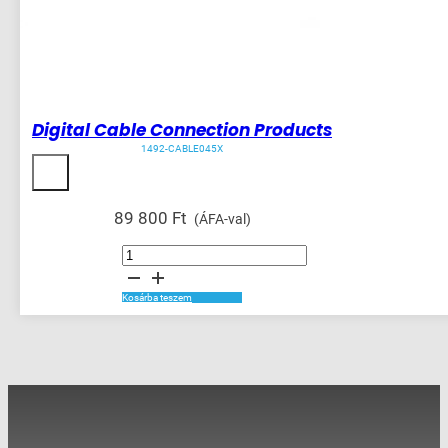
Digital Cable Connection Products
1492-CABLE045X
89 800
Ft
(ÁFA-val)
Digital
Cable
Connection
Products
mennyiség
Kosárba teszem