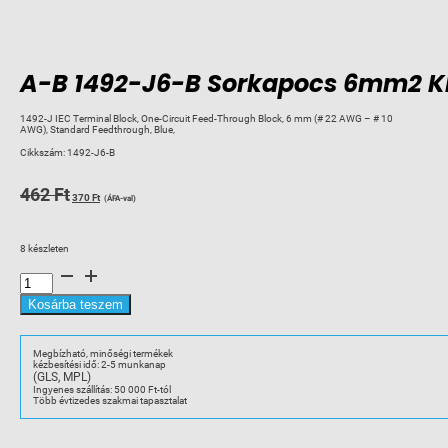
A-B 1492-J6-B Sorkapocs 6mm2 K
1492-J IEC Terminal Block, One-Circuit Feed-Through Block, 6 mm (# 22 AWG – # 10
AWG), Standard Feedthrough, Blue,
Cikkszám:
1492-J6-B
Original
Current
462
Ft
370
Ft
(ÁFA-val)
price
price
was:
is:
8 készleten
462 Ft.
370 Ft.
A-
B
1492-
J6-
Kosárba teszem
B
Sorkapocs
6mm2
KÉK
Megbízható, minőségi termékek
mennyiség
kézbesítési idő: 2-5 munkanap
(GLS, MPL)
Ingyenes szállítás: 50 000 Ft-tól
Több évtizedes szakmai tapasztalat