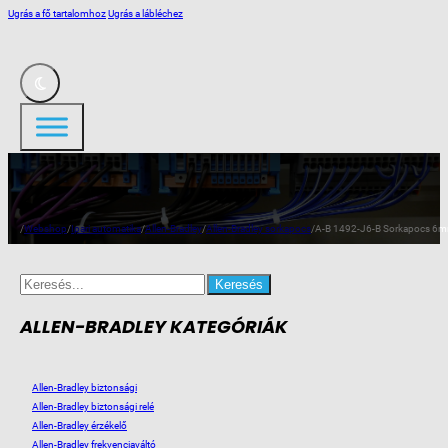
Ugrás a fő tartalomhoz
Ugrás a lábléchez
/
Webshop
/
Ipari automatika
/
Allen-Bradley
/
Allen-Bradley sorkapocs
/
A-B 1492-J6-B Sorkapocs 6
Search
for:
ALLEN-BRADLEY KATEGÓRIÁK
Allen-Bradley biztonsági
Allen-Bradley biztonsági relé
Allen-Bradley érzékelő
Allen-Bradley frekvenciaváltó