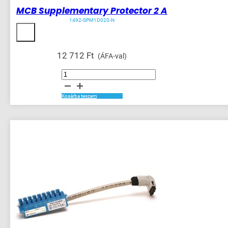
MCB Supplementary Protector 2 A
1492-SPM1D020-N
12 712
Ft
(ÁFA-val)
MCB
Supplementary
Protector
2
A
Kosárba teszem
mennyiség