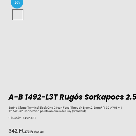
-20%
A-B 1492-L3T Rugós Sorkapocs 2.
Spring Clamp Terminal Block,One-Circuit Feed-Through Block,2.5mm² (# 30 AWG – #
12 AWG),2 Connection points on one side,Gray (Standard),
Cikkszám:
1492-L3T
Original
Current
342
Ft
273
Ft
(ÁFA-val)