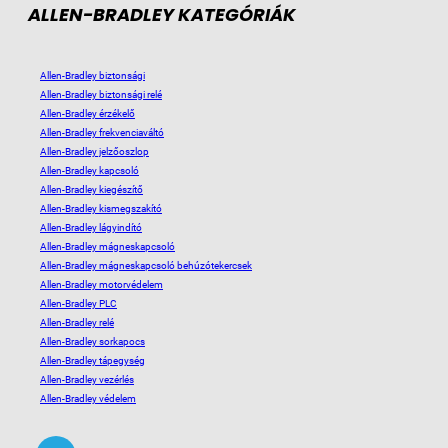
ALLEN-BRADLEY KATEGÓRIÁK
Allen-Bradley biztonsági
Allen-Bradley biztonsági relé
Allen-Bradley érzékelő
Allen-Bradley frekvenciaváltó
Allen-Bradley jelzőoszlop
Allen-Bradley kapcsoló
Allen-Bradley kiegészítő
Allen-Bradley kismegszakító
Allen-Bradley lágyindító
Allen-Bradley mágneskapcsoló
Allen-Bradley mágneskapcsoló behúzótekercsek
Allen-Bradley motorvédelem
Allen-Bradley PLC
Allen-Bradley relé
Allen-Bradley sorkapocs
Allen-Bradley tápegység
Allen-Bradley vezérlés
Allen-Bradley védelem