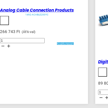
Analog Cable Connection Products
1492-ACABLE200YC
266 743
Ft
(ÁFA-val)
Analog
Cable
Kosárba teszem
Connection
Products
mennyiség
Digi
89 8
Digital
Cable
Connecti
Products
mennyis