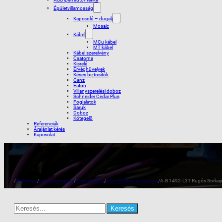
Épületvillamosság
Kapcsoló – dugalj
Mosaic
Kábel
MCu kábel
MT kábel
Kábel szerelvény
Csatorna
Kisrelé
Érvéghüvelyek
Késes biztosítók
Ganz
Eaton
Villanyszerelési doboz
Schneider Cedar Plus
Foglalatok
Saruk
Doboz
Kötegelõ
Referenciák
Árajánlat kérés
Kapcsolat
/
Webshop
/
Ipari automatika
/
Allen-Bradley
/
Allen-Bradley sorkapocs
/
A-B 1492-L3T Rugós Sorkap
Search
for: