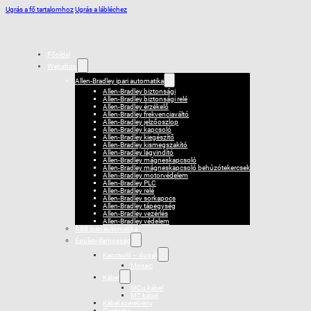
Ugrás a fő tartalomhoz
Ugrás a lábléchez
Főoldal
Webshop
Allen-Bradley ipari automatika
Allen-Bradley biztonsági
Allen-Bradley biztonsági relé
Allen-Bradley érzékelő
Allen-Bradley frekvenciaváltó
Allen-Bradley jelzőoszlop
Allen-Bradley kapcsoló
Allen-Bradley kiegészítő
Allen-Bradley kismegszakító
Allen-Bradley lágyindító
Allen-Bradley mágneskapcsoló
Allen-Bradley mágneskapcsoló behúzótekercsek
Allen-Bradley motorvédelem
Allen-Bradley PLC
Allen-Bradley relé
Allen-Bradley sorkapocs
Allen-Bradley tápegység
Allen-Bradley vezérlés
Allen-Bradley védelem
ABB ipari automatika
Épületvillamosság
Kapcsoló – dugalj
Mosaic
Kábel
MCu kábel
MT kábel
Kábel szerelvény
Csatorna