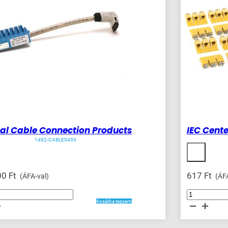
tal Cable Connection Products
IEC Cent
1492-CABLE045X
00
Ft
617
Ft
(ÁFA-val)
(ÁFA
IEC
Center
Kosárba teszem
on
Jumper,
2
ég
PL
12mm,
Screw