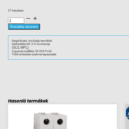
price
price
was:
is:
57 készleten
342 Ft.
273 Ft.
A-
B
1492-
L3T
Kosárba teszem
Rugós
Sorkapocs
2.5mm
1be
Megbízható, minőségi termékek
2ki
kézbesítési idő: 2-5 munkanap
szürke
(GLS, MPL)
mennyiség
Ingyenes szállítás: 50 000 Ft-tól
Több évtizedes szakmai tapasztalat
Hasonló termékek