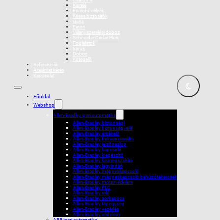
Kisrelé
Érvéghüvelyek
Késes biztosítók
Ganz
Eaton
Villanyszerelési doboz
Schneider Cedar Plus
Foglalatok
Saruk
Doboz
Kötegelõ
Referenciák
Árajánlat kérés
Kapcsolat
Főoldal
Webshop
Allen-Bradley ipari automatika
Allen-Bradley biztonsági
Allen-Bradley biztonsági relé
Allen-Bradley érzékelő
Allen-Bradley frekvenciaváltó
Allen-Bradley jelzőoszlop
Allen-Bradley kapcsoló
Allen-Bradley kiegészítő
Allen-Bradley kismegszakító
Allen-Bradley lágyindító
Allen-Bradley mágneskapcsoló
Allen-Bradley mágneskapcsoló behúzótekercsek
Allen-Bradley motorvédelem
Allen-Bradley PLC
Allen-Bradley relé
Allen-Bradley sorkapocs
Allen-Bradley tápegység
Allen-Bradley vezérlés
Allen-Bradley védelem
ABB ipari automatika