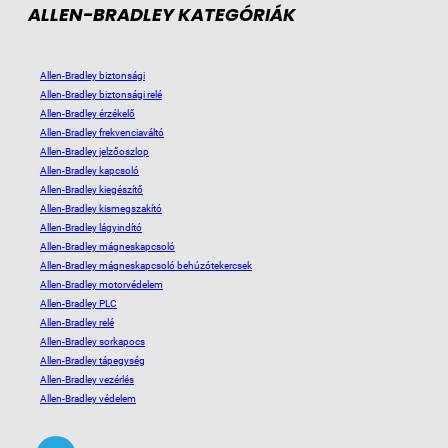
ALLEN-BRADLEY KATEGÓRIÁK
Allen-Bradley biztonsági
Allen-Bradley biztonsági relé
Allen-Bradley érzékelő
Allen-Bradley frekvenciaváltó
Allen-Bradley jelzőoszlop
Allen-Bradley kapcsoló
Allen-Bradley kiegészítő
Allen-Bradley kismegszakító
Allen-Bradley lágyindító
Allen-Bradley mágneskapcsoló
Allen-Bradley mágneskapcsoló behúzótekercsek
Allen-Bradley motorvédelem
Allen-Bradley PLC
Allen-Bradley relé
Allen-Bradley sorkapocs
Allen-Bradley tápegység
Allen-Bradley vezérlés
Allen-Bradley védelem