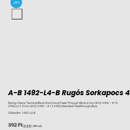
-20%
A-B 1492-L4-B Rugós Sorkapocs
Spring Clamp Terminal Block,One-Circuit Feed-Through Block,4 mm (# 22 AWG – # 10
AWG) or 2.5 mm (# 22 AWG – # 12 AWG),Standard Feedthrough,Blue,
Cikkszám:
1492-L4-B
Original
Current
392
Ft
314
Ft
(ÁFA-val)