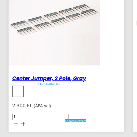
Center Jumper, 2 Pole, Gray
1492-CJRA10-2
2 300
Ft
(ÁFA-val)
Center
Jumper,
Kosárba teszem
2
Pole,
Gray
mennyiség