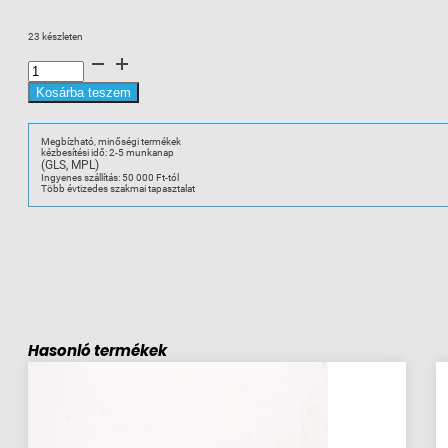
price
price
was:
is:
23 készleten
392 Ft.
314 Ft.
A-
B
1492-
L4-
Kosárba teszem
B
Rugós
Sorkapocs
4mm2
Megbízható, minőségi termékek
kék
kézbesítési idő: 2-5 munkanap
mennyiség
(GLS, MPL)
Ingyenes szállítás: 50 000 Ft-tól
Több évtizedes szakmai tapasztalat
Hasonló termékek