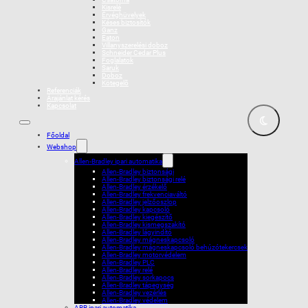
Kisrelé
Érvéghüvelyek
Késes biztosítók
Ganz
Eaton
Villanyszerelési doboz
Schneider Cedar Plus
Foglalatok
Saruk
Doboz
Kötegelõ
Referenciák
Árajánlat kérés
Kapcsolat
Főoldal
Webshop
Allen-Bradley ipari automatika
Allen-Bradley biztonsági
Allen-Bradley biztonsági relé
Allen-Bradley érzékelő
Allen-Bradley frekvenciaváltó
Allen-Bradley jelzőoszlop
Allen-Bradley kapcsoló
Allen-Bradley kiegészítő
Allen-Bradley kismegszakító
Allen-Bradley lágyindító
Allen-Bradley mágneskapcsoló
Allen-Bradley mágneskapcsoló behúzótekercsek
Allen-Bradley motorvédelem
Allen-Bradley PLC
Allen-Bradley relé
Allen-Bradley sorkapocs
Allen-Bradley tápegység
Allen-Bradley vezérlés
Allen-Bradley védelem
ABB ipari automatika