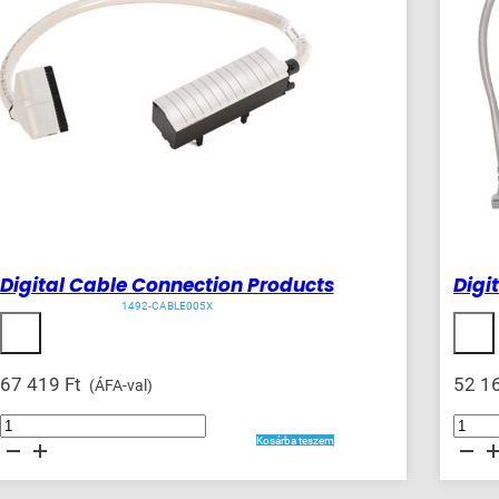
Digital Cable Connection Products
Digi
1492-CABLE005X
67 419
Ft
52 1
(ÁFA-val)
Digital
Digital
Cable
Cable
Kosárba teszem
Connection
Connecti
Products
Products
mennyiség
mennyis