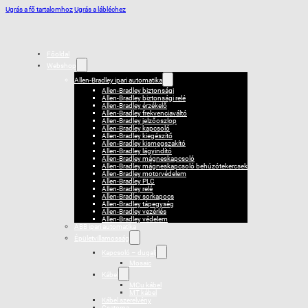
Ugrás a fő tartalomhoz
Ugrás a lábléchez
Főoldal
Webshop
Allen-Bradley ipari automatika
Allen-Bradley biztonsági
Allen-Bradley biztonsági relé
Allen-Bradley érzékelő
Allen-Bradley frekvenciaváltó
Allen-Bradley jelzőoszlop
Allen-Bradley kapcsoló
Allen-Bradley kiegészítő
Allen-Bradley kismegszakító
Allen-Bradley lágyindító
Allen-Bradley mágneskapcsoló
Allen-Bradley mágneskapcsoló behúzótekercsek
Allen-Bradley motorvédelem
Allen-Bradley PLC
Allen-Bradley relé
Allen-Bradley sorkapocs
Allen-Bradley tápegység
Allen-Bradley vezérlés
Allen-Bradley védelem
ABB ipari automatika
Épületvillamosság
Kapcsoló – dugalj
Mosaic
Kábel
MCu kábel
MT kábel
Kábel szerelvény
Csatorna