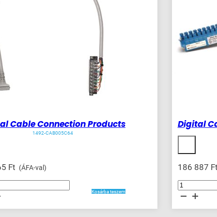
tal Cable Connection Products
Digital 
1492-CAB005C64
65
Ft
186 887
F
(ÁFA-val)
Digital
Cable
Kosárba teszem
on
Connection
Products
ég
mennyiség