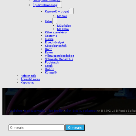
Épületvillamosság
Kapcsoló – dugalj
Mosaic
Kábel
MCu kábel
MT kábel
Kábel szerelvény
Csatorna
Kisrelé
Érvéghüvelyek
Késes biztosítók
Ganz
Eaton
Villanyszerelési doboz
Schneider Cedar Plus
Foglalatok
Saruk
Doboz
Kötegelõ
Referenciák
Árajánlat kérés
Kapcsolat
/
Webshop
/
Ipari automatika
/
Allen-Bradley
/
Allen-Bradley sorkapocs
/
A-B 1492-L4-B Rugós Sork
Search
for: