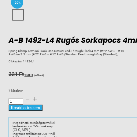
-20%
A-B 1492-L4 Rugós Sorkapocs 4m
Spring Clamp Terminal Block,One-Circuit Feed-Through Block,4 mm (# 22 AWG – # 10
AWG) or 2.5 mm (# 22 AWG – # 12 AWG),Standard Feedthrough,Gray (Standard),
Cikkszám:
1492-L4
Original
Current
321
Ft
258
Ft
(ÁFA-val)
price
price
was:
is:
7 készleten
321 Ft.
258 Ft.
A-
B
1492-
L4
Kosárba teszem
Rugós
Sorkapocs
4mm2
szürke
Megbízható, minőségi termékek
mennyiség
kézbesítési idő: 2-5 munkanap
(GLS, MPL)
Ingyenes szállítás: 50 000 Ft-tól