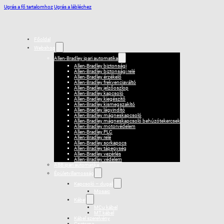
Ugrás a fő tartalomhoz
Ugrás a lábléchez
Főoldal
Webshop
Allen-Bradley ipari automatika
Allen-Bradley biztonsági
Allen-Bradley biztonsági relé
Allen-Bradley érzékelő
Allen-Bradley frekvenciaváltó
Allen-Bradley jelzőoszlop
Allen-Bradley kapcsoló
Allen-Bradley kiegészítő
Allen-Bradley kismegszakító
Allen-Bradley lágyindító
Allen-Bradley mágneskapcsoló
Allen-Bradley mágneskapcsoló behúzótekercsek
Allen-Bradley motorvédelem
Allen-Bradley PLC
Allen-Bradley relé
Allen-Bradley sorkapocs
Allen-Bradley tápegység
Allen-Bradley vezérlés
Allen-Bradley védelem
ABB ipari automatika
Épületvillamosság
Kapcsoló – dugalj
Mosaic
Kábel
MCu kábel
MT kábel
Kábel szerelvény
Csatorna