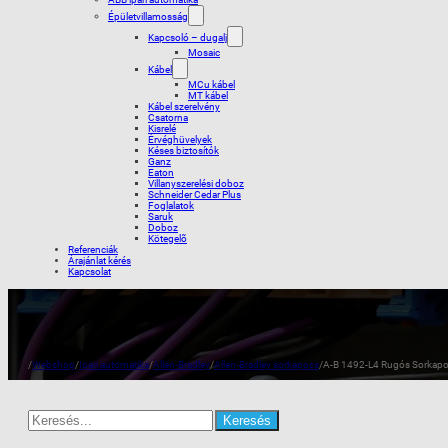
Épületvillamosság
Kapcsoló – dugalj
Mosaic
Kábel
MCu kábel
MT kábel
Kábel szerelvény
Csatorna
Kisrelé
Érvéghüvelyek
Késes biztosítók
Ganz
Eaton
Villanyszerelési doboz
Schneider Cedar Plus
Foglalatok
Saruk
Doboz
Kötegelõ
Referenciák
Árajánlat kérés
Kapcsolat
/
Webshop
/
Ipari automatika
/
Allen-Bradley
/
Allen-Bradley sorkapocs
/
A-B 1492-L4 Rugós Sorkap
Search
for: