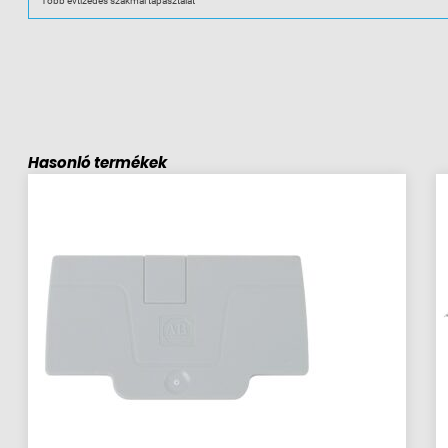
Több évtizedes szakmai tapasztalat
Hasonló termékek