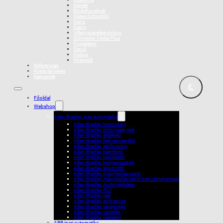
Kisrelé
Érvéghüvelyek
Késes biztosítók
Ganz
Eaton
Villanyszerelési doboz
Schneider Cedar Plus
Foglalatok
Saruk
Doboz
Kötegelõ
Referenciák
Árajánlat kérés
Kapcsolat
Főoldal
Webshop
Allen-Bradley ipari automatika
Allen-Bradley biztonsági
Allen-Bradley biztonsági relé
Allen-Bradley érzékelő
Allen-Bradley frekvenciaváltó
Allen-Bradley jelzőoszlop
Allen-Bradley kapcsoló
Allen-Bradley kiegészítő
Allen-Bradley kismegszakító
Allen-Bradley lágyindító
Allen-Bradley mágneskapcsoló
Allen-Bradley mágneskapcsoló behúzótekercsek
Allen-Bradley motorvédelem
Allen-Bradley PLC
Allen-Bradley relé
Allen-Bradley sorkapocs
Allen-Bradley tápegység
Allen-Bradley vezérlés
Allen-Bradley védelem
ABB ipari automatika