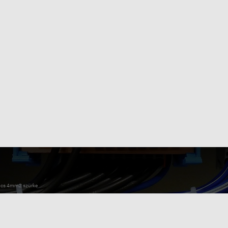
ocs 4mm2 szürke