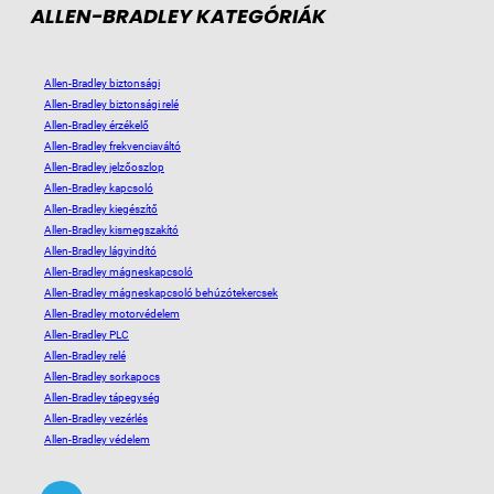
ALLEN-BRADLEY KATEGÓRIÁK
Allen-Bradley biztonsági
Allen-Bradley biztonsági relé
Allen-Bradley érzékelő
Allen-Bradley frekvenciaváltó
Allen-Bradley jelzőoszlop
Allen-Bradley kapcsoló
Allen-Bradley kiegészítő
Allen-Bradley kismegszakító
Allen-Bradley lágyindító
Allen-Bradley mágneskapcsoló
Allen-Bradley mágneskapcsoló behúzótekercsek
Allen-Bradley motorvédelem
Allen-Bradley PLC
Allen-Bradley relé
Allen-Bradley sorkapocs
Allen-Bradley tápegység
Allen-Bradley vezérlés
Allen-Bradley védelem