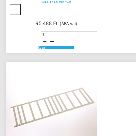
1492-ACABLE005WB
95 488
Ft
(ÁFA-val)
Analog
Cable
Connection
Products
mennyiség
Kosár