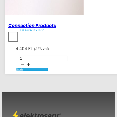
Connection Products
1492-M5X10H21-30
4 404
Ft
(ÁFA-val)
Connection
Products
mennyiség
Kosár