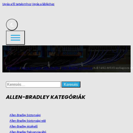
Ugrás a fő tartalomhoz
Ugrás a lábléchez
/
Webshop
/
Ipari automatika
/
Allen-Bradley
/
Allen-Bradley sorkapocs
/
A-B 1492-M5X5 sorkapocs cí
Search
for:
ALLEN-BRADLEY KATEGÓRIÁK
Allen-Bradley biztonsági
Allen-Bradley biztonsági relé
Allen-Bradley érzékelő
Allen-Bradley frekvenciaváltó