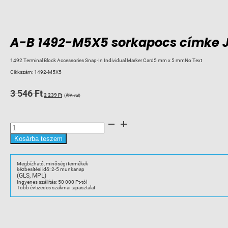
A-B 1492-M5X5 sorkapocs címke J
1492 Terminal Block Accessories Snap-In Individual Marker Card5 mm x 5 mmNo Text
Cikkszám:
1492-M5X5
Original
Current
3 546
Ft
2 239
Ft
(ÁFA-val)
price
price
was:
is:
A-
3
2
B
1492-
546 Ft.
239 Ft.
M5X5
Kosárba teszem
sorkapocs
címke
J3-
hoz
Megbízható, minőségi termékek
üres
kézbesítési idő: 2-5 munkanap
1201
(GLS, MPL)
mennyiség
Ingyenes szállítás: 50 000 Ft-tól
Több évtizedes szakmai tapasztalat