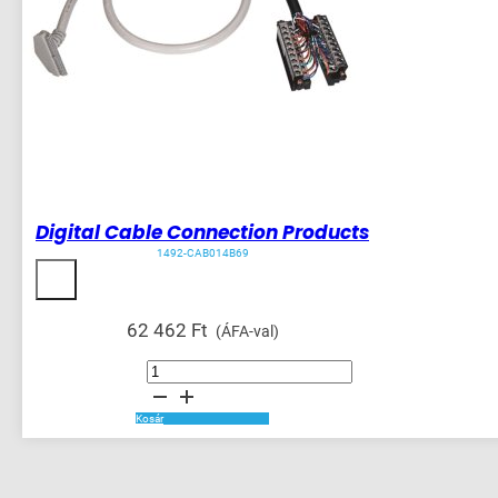
Digital Cable Connection Products
1492-CAB014B69
62 462
Ft
(ÁFA-val)
Digital
Cable
Connection
Products
mennyiség
Kosár