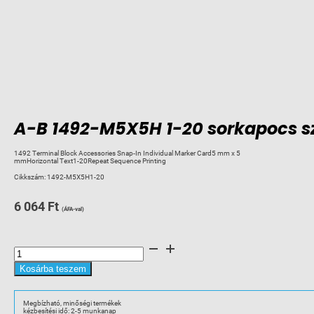
A-B 1492-M5X5H 1-20 sorkapocs s
1492 Terminal Block Accessories Snap-In Individual Marker Card5 mm x 5
mmHorizontal Text1-20Repeat Sequence Printing
Cikkszám:
1492-M5X5H1-20
6 064
Ft
(ÁFA-val)
A-
B
1492-
M5X5H
Kosárba teszem
1-
20
sorkapocs
számozás
Megbízható, minőségi termékek
1510
kézbesítési idő: 2-5 munkanap
mennyiség