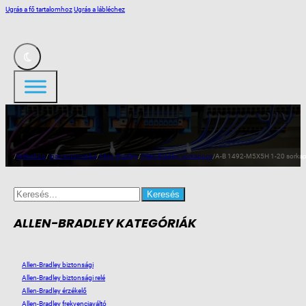
Ugrás a fő tartalomhoz
Ugrás a lábléchez
/
Webshop
/
Ipari automatika
/
Allen-Bradley
/
Allen-Bradley sorkapocs
/
A-B 1492-M5X5H 1-20 sorka
Search
for:
ALLEN-BRADLEY KATEGÓRIÁK
Allen-Bradley biztonsági
Allen-Bradley biztonsági relé
Allen-Bradley érzékelő
Allen-Bradley frekvenciaváltó