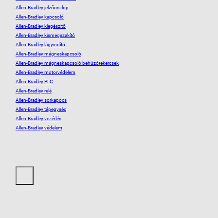
Allen-Bradley jelzőoszlop
Allen-Bradley kapcsoló
Allen-Bradley kiegészítő
Allen-Bradley kismegszakító
Allen-Bradley lágyindító
Allen-Bradley mágneskapcsoló
Allen-Bradley mágneskapcsoló behúzótekercsek
Allen-Bradley motorvédelem
Allen-Bradley PLC
Allen-Bradley relé
Allen-Bradley sorkapocs
Allen-Bradley tápegység
Allen-Bradley vezérlés
Allen-Bradley védelem