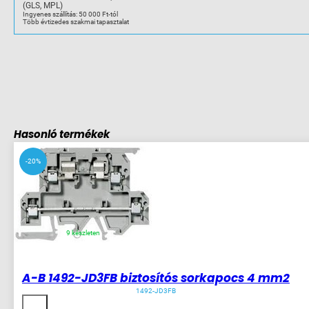
(GLS, MPL)
Ingyenes szállítás: 50 000 Ft-tól
Több évtizedes szakmai tapasztalat
Hasonló termékek
-20%
9 készleten
A-B 1492-JD3FB biztosítós sorkapocs 4 mm2
1492-JD3FB