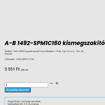
A-B 1492-SPM1C160 kismegszakító 
Bulletin 1492-SPM Supplemental Circuit Breaker, 1-Pole, Trip Curve C, 16A, No
Neutral
Cikkszám:
1492-SPM1C160
5 551
Ft
(ÁFA-val)
A-
B
1492-
SPM1C160
Kosárba teszem
kismegszakító
1p
C16
A
Megbízható, minőségi termékek
mennyiség
kézbesítési idő: 2-5 munkanap