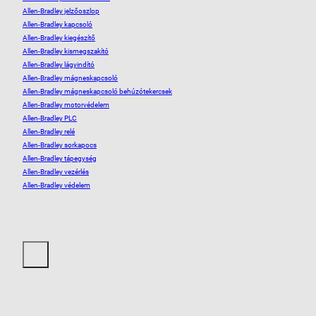
Allen-Bradley jelzőoszlop
Allen-Bradley kapcsoló
Allen-Bradley kiegészítő
Allen-Bradley kismegszakító
Allen-Bradley lágyindító
Allen-Bradley mágneskapcsoló
Allen-Bradley mágneskapcsoló behúzótekercsek
Allen-Bradley motorvédelem
Allen-Bradley PLC
Allen-Bradley relé
Allen-Bradley sorkapocs
Allen-Bradley tápegység
Allen-Bradley vezérlés
Allen-Bradley védelem