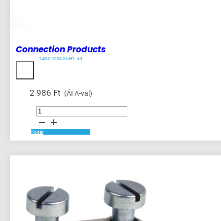
Connection Products
1492-MS5X5H1-50
2 986
Ft
(ÁFA-val)
Connection
Products
mennyiség
Kosár