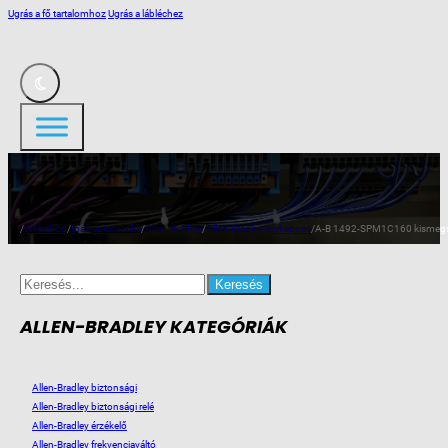
Ugrás a fő tartalomhoz
Ugrás a lábléchez
/
Webshop
/
Ipari automatika
/
Allen-Bradley
/
Allen-Bradley sorkapocs
/
A-B 1492-SPM1C160 kismegs
Search
for:
ALLEN-BRADLEY KATEGÓRIÁK
Allen-Bradley biztonsági
Allen-Bradley biztonsági relé
Allen-Bradley érzékelő
Allen-Bradley frekvenciaváltó