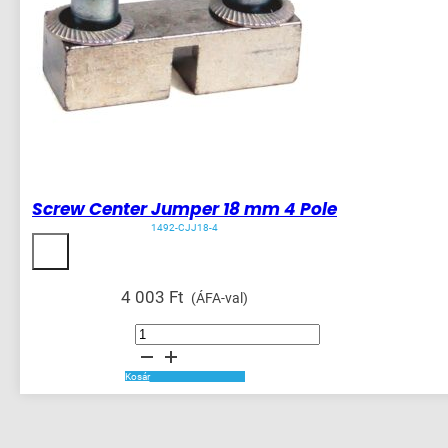
Screw Center Jumper 18 mm 4 Pole
1492-CJJ18-4
4 003
Ft
(ÁFA-val)
Screw
Center
Jumper
18
mm
Kosár
4
Pole
mennyiség