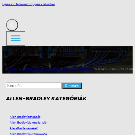
Ugrás a fő tartalomhoz
Ugrás a lábléchez
/
Webshop
/
Ipari automatika
/
Allen-Bradley
/
Allen-Bradley sorkapocs
/
A-B 1492-SPM2C060 2p C6A 
Search
for:
ALLEN-BRADLEY KATEGÓRIÁK
Allen-Bradley biztonsági
Allen-Bradley biztonsági relé
Allen-Bradley érzékelő
Allen-Bradley frekvenciaváltó