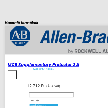
Hasonló termékek
MCB Supplementary Protector 2 A
1492-SPM1D020-N
12 712
Ft
(ÁFA-val)
MCB
Supplementary
Protector
2
A
Kosárba teszem
mennyiség