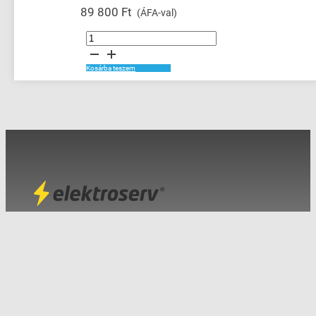
89 800
Ft
(ÁFA-val)
Digital
Cable
Connection
Products
mennyiség
Kosárba teszem