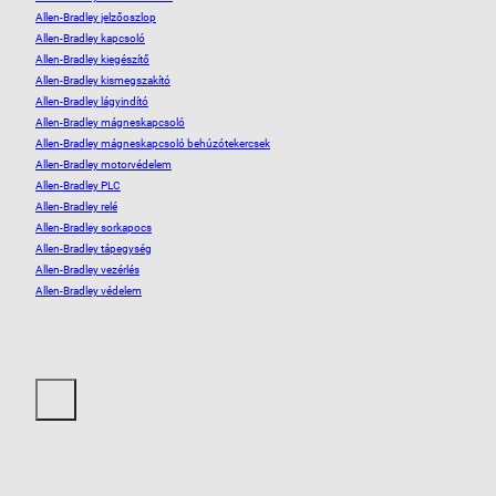
Allen-Bradley jelzőoszlop
Allen-Bradley kapcsoló
Allen-Bradley kiegészítő
Allen-Bradley kismegszakító
Allen-Bradley lágyindító
Allen-Bradley mágneskapcsoló
Allen-Bradley mágneskapcsoló behúzótekercsek
Allen-Bradley motorvédelem
Allen-Bradley PLC
Allen-Bradley relé
Allen-Bradley sorkapocs
Allen-Bradley tápegység
Allen-Bradley vezérlés
Allen-Bradley védelem