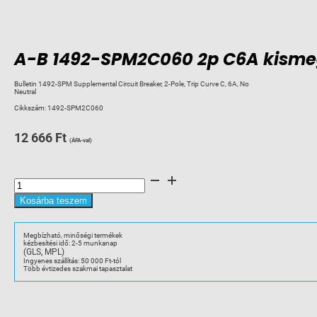
A-B 1492-SPM2C060 2p C6A kisme
Bulletin 1492-SPM Supplemental Circuit Breaker, 2-Pole, Trip Curve C, 6A, No
Neutral
Cikkszám:
1492-SPM2C060
12 666
Ft
(ÁFA-val)
A-
B
1492-
SPM2C060
Kosárba teszem
2p
C6A
kismegszakító
mennyiség
Megbízható, minőségi termékek
kézbesítési idő: 2-5 munkanap
(GLS, MPL)
Ingyenes szállítás: 50 000 Ft-tól
Több évtizedes szakmai tapasztalat