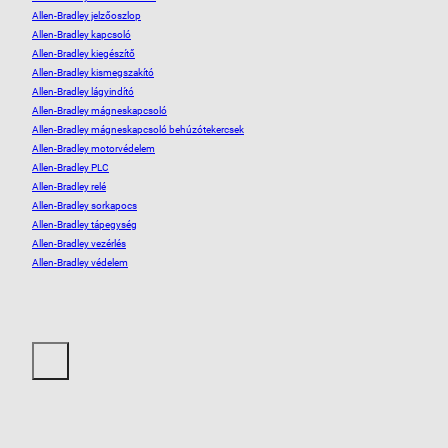
Allen-Bradley jelzőoszlop
Allen-Bradley kapcsoló
Allen-Bradley kiegészítő
Allen-Bradley kismegszakító
Allen-Bradley lágyindító
Allen-Bradley mágneskapcsoló
Allen-Bradley mágneskapcsoló behúzótekercsek
Allen-Bradley motorvédelem
Allen-Bradley PLC
Allen-Bradley relé
Allen-Bradley sorkapocs
Allen-Bradley tápegység
Allen-Bradley vezérlés
Allen-Bradley védelem