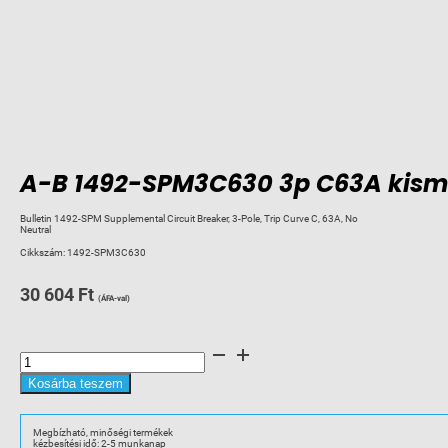
A-B 1492-SPM3C630 3p C63A kism
Bulletin 1492-SPM Supplemental Circuit Breaker, 3-Pole, Trip Curve C, 63A, No
Neutral
Cikkszám:
1492-SPM3C630
30 604
Ft
(ÁFA-val)
A-
B
1492-
SPM3C630
Kosárba teszem
3p
C63A
kismegszakító
10kA
Megbízható, minőségi termékek
mennyiség
kézbesítési idő: 2-5 munkanap