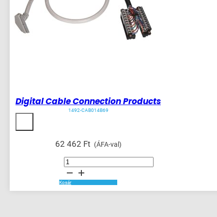
Digital Cable Connection Products
1492-CAB014B69
62 462
Ft
(ÁFA-val)
Digital
Cable
Connection
Products
mennyiség
Kosár