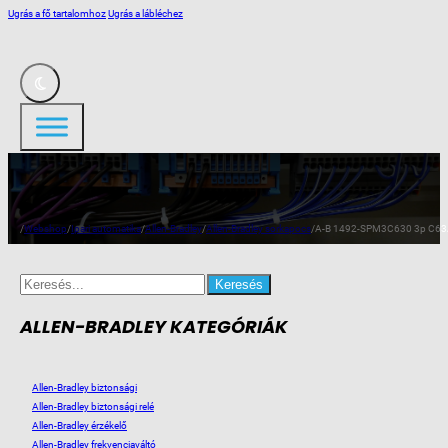
Ugrás a fő tartalomhoz
Ugrás a lábléchez
/
Webshop
/
Ipari automatika
/
Allen-Bradley
/
Allen-Bradley sorkapocs
/
A-B 1492-SPM3C630 3p C63A
Search
for:
ALLEN-BRADLEY KATEGÓRIÁK
Allen-Bradley biztonsági
Allen-Bradley biztonsági relé
Allen-Bradley érzékelő
Allen-Bradley frekvenciaváltó