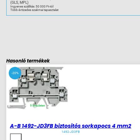
(GLS, MPL)
Ingyenes szállítás: 50 000 Ft-tól
Több évtizedes szakmai tapasztalat
Hasonló termékek
-20%
9 készleten
A-B 1492-JD3FB biztosítós sorkapocs 4 mm2
1492-JD3FB