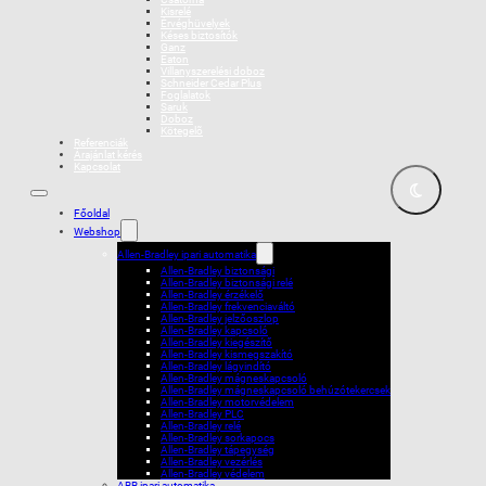
Kisrelé
Érvéghüvelyek
Késes biztosítók
Ganz
Eaton
Villanyszerelési doboz
Schneider Cedar Plus
Foglalatok
Saruk
Doboz
Kötegelõ
Referenciák
Árajánlat kérés
Kapcsolat
Főoldal
Webshop
Allen-Bradley ipari automatika
Allen-Bradley biztonsági
Allen-Bradley biztonsági relé
Allen-Bradley érzékelő
Allen-Bradley frekvenciaváltó
Allen-Bradley jelzőoszlop
Allen-Bradley kapcsoló
Allen-Bradley kiegészítő
Allen-Bradley kismegszakító
Allen-Bradley lágyindító
Allen-Bradley mágneskapcsoló
Allen-Bradley mágneskapcsoló behúzótekercsek
Allen-Bradley motorvédelem
Allen-Bradley PLC
Allen-Bradley relé
Allen-Bradley sorkapocs
Allen-Bradley tápegység
Allen-Bradley vezérlés
Allen-Bradley védelem
ABB ipari automatika