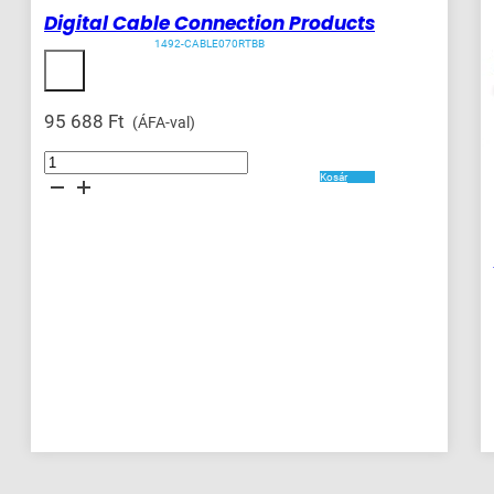
Digital Cable Connection Products
1492-CABLE070RTBB
95 688
Ft
(ÁFA-val)
Digital
Cable
Kosár
Connection
Products
mennyiség