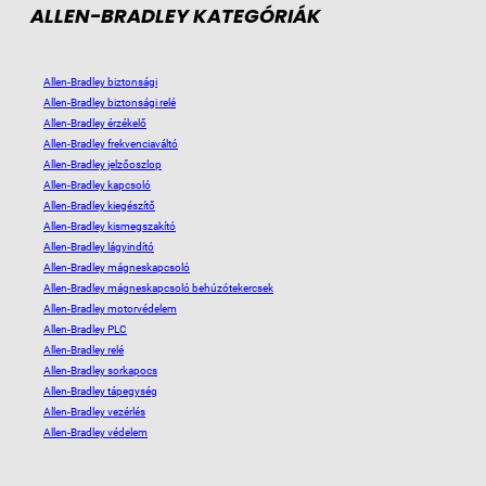
ALLEN-BRADLEY KATEGÓRIÁK
Allen-Bradley biztonsági
Allen-Bradley biztonsági relé
Allen-Bradley érzékelő
Allen-Bradley frekvenciaváltó
Allen-Bradley jelzőoszlop
Allen-Bradley kapcsoló
Allen-Bradley kiegészítő
Allen-Bradley kismegszakító
Allen-Bradley lágyindító
Allen-Bradley mágneskapcsoló
Allen-Bradley mágneskapcsoló behúzótekercsek
Allen-Bradley motorvédelem
Allen-Bradley PLC
Allen-Bradley relé
Allen-Bradley sorkapocs
Allen-Bradley tápegység
Allen-Bradley vezérlés
Allen-Bradley védelem