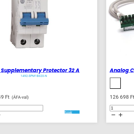
Supplementary Protector 32 A
Analog C
1492-SPM1B320-N
49
Ft
126 698
F
(ÁFA-val)
Analog
ntary
Cable
Kosár
Connection
Products
mennyiség
ég