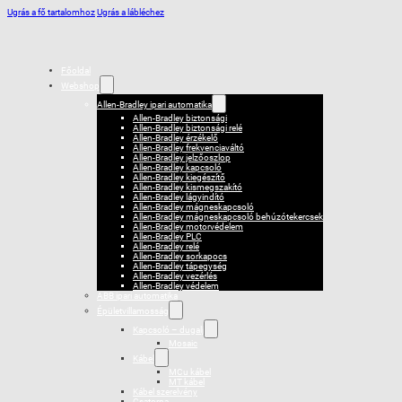
Ugrás a fő tartalomhoz
Ugrás a lábléchez
Főoldal
Webshop
Allen-Bradley ipari automatika
Allen-Bradley biztonsági
Allen-Bradley biztonsági relé
Allen-Bradley érzékelő
Allen-Bradley frekvenciaváltó
Allen-Bradley jelzőoszlop
Allen-Bradley kapcsoló
Allen-Bradley kiegészítő
Allen-Bradley kismegszakító
Allen-Bradley lágyindító
Allen-Bradley mágneskapcsoló
Allen-Bradley mágneskapcsoló behúzótekercsek
Allen-Bradley motorvédelem
Allen-Bradley PLC
Allen-Bradley relé
Allen-Bradley sorkapocs
Allen-Bradley tápegység
Allen-Bradley vezérlés
Allen-Bradley védelem
ABB ipari automatika
Épületvillamosság
Kapcsoló – dugalj
Mosaic
Kábel
MCu kábel
MT kábel
Kábel szerelvény
Csatorna