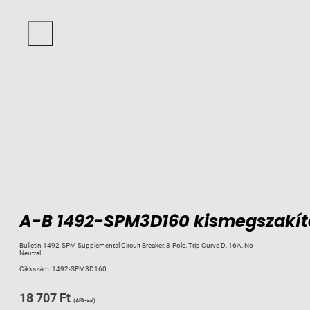
A-B 1492-SPM3D160 kismegszakító
Bulletin 1492-SPM Supplemental Circuit Breaker, 3-Pole, Trip Curve D, 16A, No
Neutral
Cikkszám:
1492-SPM3D160
18 707
Ft
(ÁFA-val)