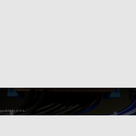
szakító 3p D16 A