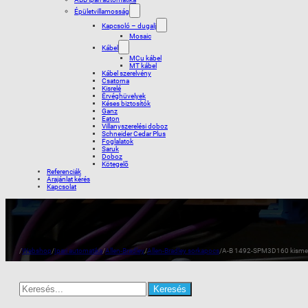
Épületvillamosság
Kapcsoló – dugalj
Mosaic
Kábel
MCu kábel
MT kábel
Kábel szerelvény
Csatorna
Kisrelé
Érvéghüvelyek
Késes biztosítók
Ganz
Eaton
Villanyszerelési doboz
Schneider Cedar Plus
Foglalatok
Saruk
Doboz
Kötegelõ
Referenciák
Árajánlat kérés
Kapcsolat
/
Webshop
/
Ipari automatika
/
Allen-Bradley
/
Allen-Bradley sorkapocs
/
A-B 1492-SPM3D160 kismeg
Search
for: