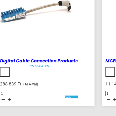
Digital Cable Connection Products
MCB 
1492-CABLE130Z
288 839
Ft
11 1
(ÁFA-val)
Digital
MCB
Cable
Suppleme
Kosár
Connection
Protector
Products
32
mennyiség
A
mennyis