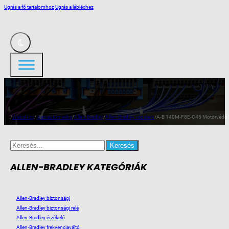
Ugrás a fő tartalomhoz
Ugrás a lábléchez
/
Webshop
/
Ipari automatika
/
Allen-Bradley
/
Allen-Bradley védelem
/
A-B 140M-F8E-C45 Motorvédő 
Search
for:
ALLEN-BRADLEY KATEGÓRIÁK
Allen-Bradley biztonsági
Allen-Bradley biztonsági relé
Allen-Bradley érzékelő
Allen-Bradley frekvenciaváltó