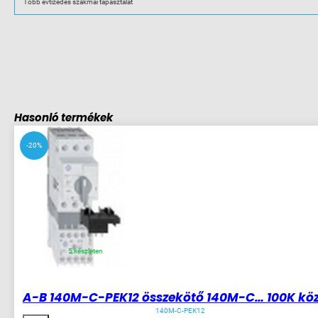
mennyiség
Több évtizedes szakmai tapasztalat
Hasonló termékek
-20%
5 készleten
A-B 140M-C-PEK12 összekötő 140M-C… 100K köz
140M-C-PEK12