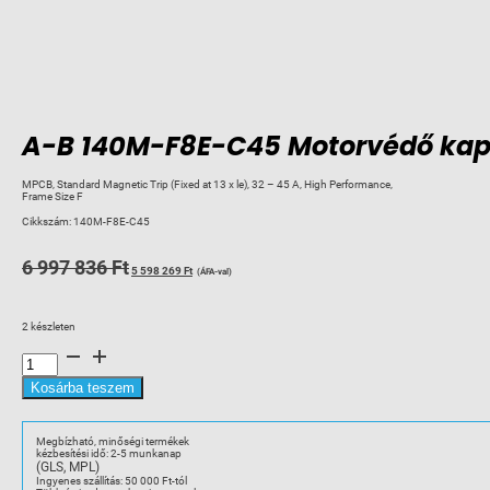
A-B 140M-F8E-C45 Motorvédő kap
MPCB, Standard Magnetic Trip (Fixed at 13 x le), 32 – 45 A, High Performance,
Frame Size F
Cikkszám:
140M-F8E-C45
Original
Current
6 997 836
Ft
5 598 269
Ft
(ÁFA-val)
price
price
was:
is:
2 készleten
6
5
A-
997
598
B
140M-
836 Ft.
269 Ft.
F8E-
Kosárba teszem
C45
Motorvédő
kapcs.
32-
Megbízható, minőségi termékek
45A,18,5-
kézbesítési idő: 2-5 munkanap
22kW
(GLS, MPL)
2607
GY.MGSZÜNT
Ingyenes szállítás: 50 000 Ft-tól