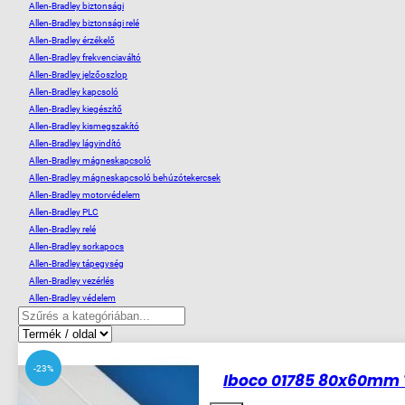
Allen-Bradley biztonsági
Allen-Bradley biztonsági relé
Allen-Bradley érzékelő
Allen-Bradley frekvenciaváltó
Allen-Bradley jelzőoszlop
Allen-Bradley kapcsoló
Allen-Bradley kiegészítő
Allen-Bradley kismegszakító
Allen-Bradley lágyindító
Allen-Bradley mágneskapcsoló
Allen-Bradley mágneskapcsoló behúzótekercsek
Allen-Bradley motorvédelem
Allen-Bradley PLC
Allen-Bradley relé
Allen-Bradley sorkapocs
Allen-Bradley tápegység
Allen-Bradley vezérlés
Allen-Bradley védelem
-23%
Iboco 01785 80x60mm 