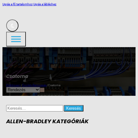
Ugrás a fő tartalomhoz
Ugrás a lábléchez
Csatorna
Elektroserv
/
Épületvillamosság
/
Csatorna
Search
for:
ALLEN-BRADLEY KATEGÓRIÁK