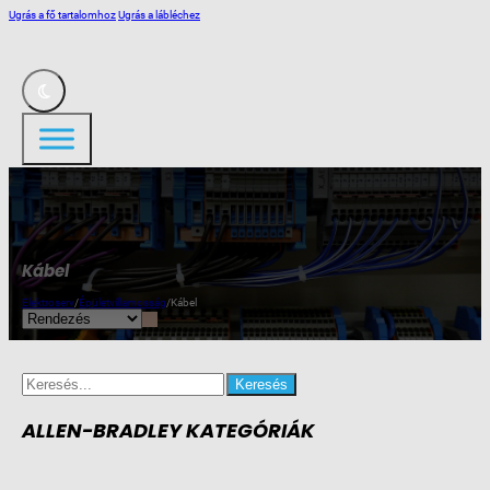
Ugrás a fő tartalomhoz
Ugrás a lábléchez
Kábel
Elektroserv
/
Épületvillamosság
/
Kábel
Search
for:
ALLEN-BRADLEY KATEGÓRIÁK