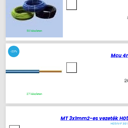
50 készleten
-23%
Mcu 4m
2
27 készleten
38
készleten
-23%
MT 3x1mm2-es vezeték H05
H05VV-F 3G1