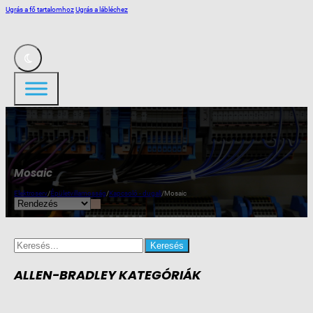
Ugrás a fő tartalomhoz
Ugrás a lábléchez
Mosaic
Elektroserv
/
Épületvillamosság
/
Kapcsoló - dugalj
/
Mosaic
Search
for:
ALLEN-BRADLEY KATEGÓRIÁK