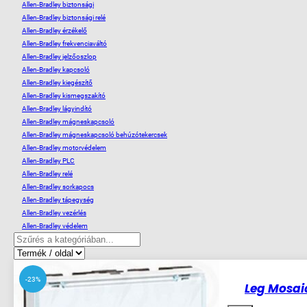
Allen-Bradley biztonsági
Allen-Bradley biztonsági relé
Allen-Bradley érzékelő
Allen-Bradley frekvenciaváltó
Allen-Bradley jelzőoszlop
Allen-Bradley kapcsoló
Allen-Bradley kiegészítő
Allen-Bradley kismegszakító
Allen-Bradley lágyindító
Allen-Bradley mágneskapcsoló
Allen-Bradley mágneskapcsoló behúzótekercsek
Allen-Bradley motorvédelem
Allen-Bradley PLC
Allen-Bradley relé
Allen-Bradley sorkapocs
Allen-Bradley tápegység
Allen-Bradley vezérlés
Allen-Bradley védelem
-23%
Leg Mosai