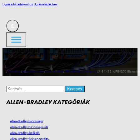
Ugrás a fő tartalomhoz
Ugrás a lábléchez
/
Webshop
/
Ipari automatika
/
Allen-Bradley
/
Allen-Bradley sorkapocs
/
A-B 1492-WFB4250 Biztositó
Search
for:
ALLEN-BRADLEY KATEGÓRIÁK
Allen-Bradley biztonsági
Allen-Bradley biztonsági relé
Allen-Bradley érzékelő
Allen-Bradley frekvenciaváltó