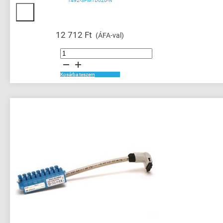
1492-SPM1D020-N
12 712
Ft
(ÁFA-val)
MCB
Supplementary
Protector
2
A
Kosárba teszem
mennyiség