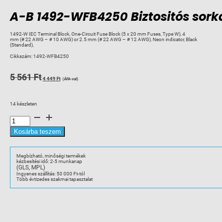
A-B 1492-WFB4250 Biztositós sor
1492-W IEC Terminal Block, One-Circuit Fuse Block (5 x 20 mm Fuses, Type W), 4
mm (# 22 AWG – # 10 AWG) or 2.5 mm (# 22 AWG – # 12 AWG), Neon indicator, Black
(Standard),
Cikkszám:
1492-WFB4250
Original
Current
5 561
Ft
4 449
Ft
(ÁFA-val)
price
price
was:
is:
14 készleten
5
4
A-
561 Ft.
449 Ft.
B
1492-
WFB4250
Kosárba teszem
Biztositós
sorkapocs
glimmlámpával
230V
Megbízható, minőségi termékek
mennyiség
kézbesítési idő: 2-5 munkanap
(GLS, MPL)
Ingyenes szállítás: 50 000 Ft-tól
Több évtizedes szakmai tapasztalat