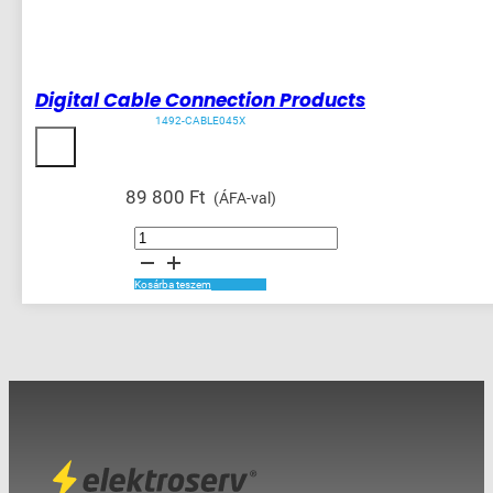
Digital Cable Connection Products
1492-CABLE045X
89 800
Ft
(ÁFA-val)
Digital
Cable
Connection
Products
mennyiség
Kosárba teszem