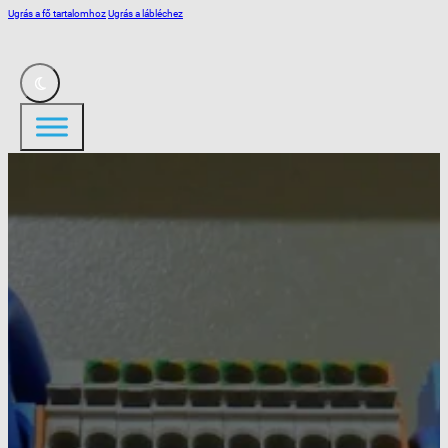
Ugrás a fő tartalomhoz
Ugrás a lábléchez