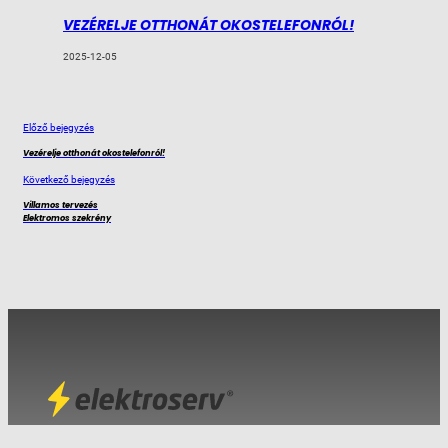
VEZÉRELJE OTTHONÁT OKOSTELEFONRÓL!
2025-12-05
Előző bejegyzés
Vezérelje otthonát okostelefonról!
Következő bejegyzés
Villamos tervezés
Elektromos szekrény