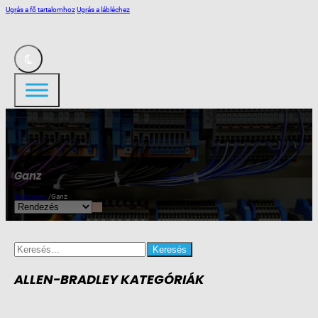
Ugrás a fő tartalomhoz
Ugrás a lábléchez
Ganz
Elektroserv
/
Ganz
Search
for:
ALLEN-BRADLEY KATEGÓRIÁK