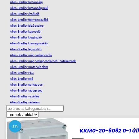
Allen-Bradley biztonsági
Allen-Bradley biztonsági relé
Allen-Bradley érzékelő
Allen-Bradley frekvenciaváltó
Allen-Bradley jelzőoszlop
Allen-Bradley kapcsoló
Allen-Bradley kiegészítő
Allen-Bradley kismegszakító
Allen-Bradley lágyindító
Allen-Bradley mágneskapcsoló
Allen-Bradley mágneskapcsoló behúzótekercsek
Allen-Bradley motorvédelem
Allen-Bradley PLC
Allen-Bradley relé
Allen-Bradley sorkapocs
Allen-Bradley tápegység
Allen-Bradley vezérlés
Allen-Bradley védelem
-23%
KKM0-20-6092 0-1 állá