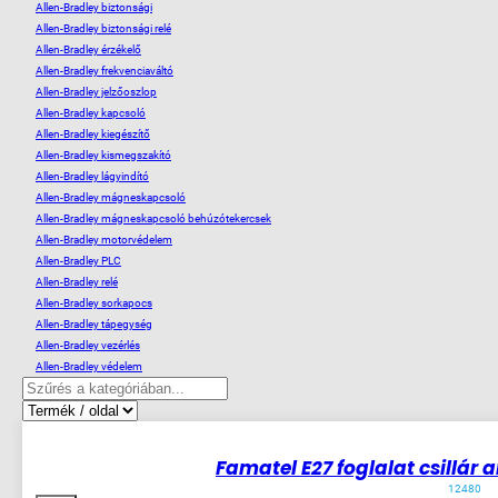
Allen-Bradley biztonsági
Allen-Bradley biztonsági relé
Allen-Bradley érzékelő
Allen-Bradley frekvenciaváltó
Allen-Bradley jelzőoszlop
Allen-Bradley kapcsoló
Allen-Bradley kiegészítő
Allen-Bradley kismegszakító
Allen-Bradley lágyindító
Allen-Bradley mágneskapcsoló
Allen-Bradley mágneskapcsoló behúzótekercsek
Allen-Bradley motorvédelem
Allen-Bradley PLC
Allen-Bradley relé
Allen-Bradley sorkapocs
Allen-Bradley tápegység
Allen-Bradley vezérlés
Allen-Bradley védelem
6
készleten
-23%
Famatel E27 foglalat csillár 
12480