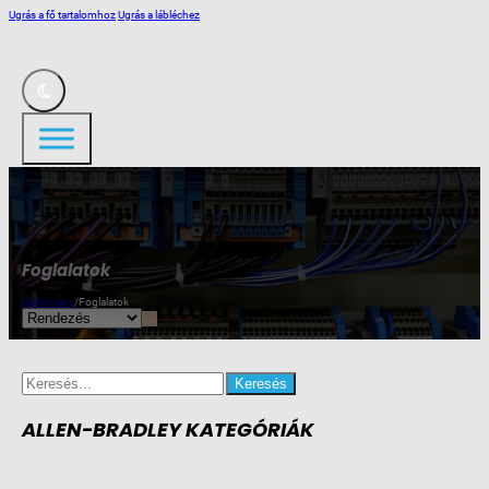
Ugrás a fő tartalomhoz
Ugrás a lábléchez
Foglalatok
Elektroserv
/
Foglalatok
Search
for:
ALLEN-BRADLEY KATEGÓRIÁK