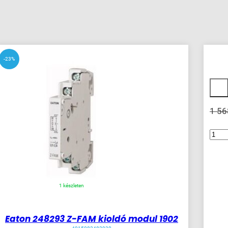
5
készlete
-23%
-23%
1 5
MOEL2
M22-
CK10
1NO
2009
mennyi
1 készleten
Eaton 248293 Z-FAM kioldó modul 1902