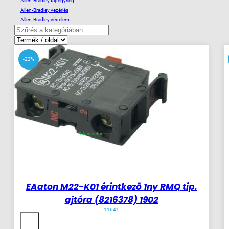
Allen-Bradley tápegység
Allen-Bradley vezérlés
Allen-Bradley védelem
-23%
1 készleten
EAaton M22-K01 érintkezõ 1ny RMQ tip.
ajtóra (8216378) 1902
11641