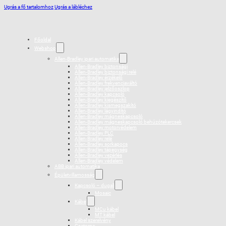
Ugrás a fő tartalomhoz
Ugrás a lábléchez
Főoldal
Webshop
Allen-Bradley ipari automatika
Allen-Bradley biztonsági
Allen-Bradley biztonsági relé
Allen-Bradley érzékelő
Allen-Bradley frekvenciaváltó
Allen-Bradley jelzőoszlop
Allen-Bradley kapcsoló
Allen-Bradley kiegészítő
Allen-Bradley kismegszakító
Allen-Bradley lágyindító
Allen-Bradley mágneskapcsoló
Allen-Bradley mágneskapcsoló behúzótekercsek
Allen-Bradley motorvédelem
Allen-Bradley PLC
Allen-Bradley relé
Allen-Bradley sorkapocs
Allen-Bradley tápegység
Allen-Bradley vezérlés
Allen-Bradley védelem
ABB ipari automatika
Épületvillamosság
Kapcsoló – dugalj
Mosaic
Kábel
MCu kábel
MT kábel
Kábel szerelvény
Csatorna