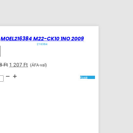
n
MOEL216384 M22-CK10 1NO 2009
216384
Original
Current
68
Ft
1 207
Ft
(ÁFA-val)
price
price
16384
was:
is:
Kosár
1
1
568 Ft.
207 Ft.
ség