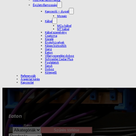
Épületvillamosság
Kapcsoló – dugalj
Mosaic
Kábel
MCu kábel
MT kábel
Kábel szerelvény
Csatorna
Kisrelé
Érvéghüvelyek
Késes biztosítók
Ganz
Eaton
Villanyszerelési doboz
Schneider Cedar Plus
Foglalatok
Saruk
Doboz
Kötegelõ
Referenciák
Árajánlat kérés
Kapcsolat
Eaton
Elektroserv
/
Eaton
Szűrés törlése