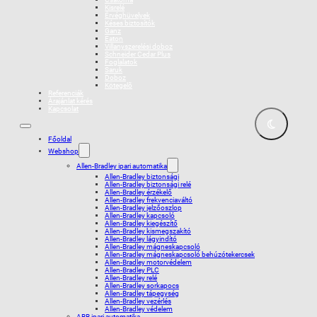
Kisrelé
Érvéghüvelyek
Késes biztosítók
Ganz
Eaton
Villanyszerelési doboz
Schneider Cedar Plus
Foglalatok
Saruk
Doboz
Kötegelõ
Referenciák
Árajánlat kérés
Kapcsolat
Főoldal
Webshop
Allen-Bradley ipari automatika
Allen-Bradley biztonsági
Allen-Bradley biztonsági relé
Allen-Bradley érzékelő
Allen-Bradley frekvenciaváltó
Allen-Bradley jelzőoszlop
Allen-Bradley kapcsoló
Allen-Bradley kiegészítő
Allen-Bradley kismegszakító
Allen-Bradley lágyindító
Allen-Bradley mágneskapcsoló
Allen-Bradley mágneskapcsoló behúzótekercsek
Allen-Bradley motorvédelem
Allen-Bradley PLC
Allen-Bradley relé
Allen-Bradley sorkapocs
Allen-Bradley tápegység
Allen-Bradley vezérlés
Allen-Bradley védelem
ABB ipari automatika