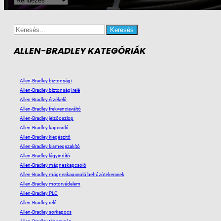
Search
for:
ALLEN-BRADLEY KATEGÓRIÁK
Allen-Bradley biztonsági
Allen-Bradley biztonsági relé
Allen-Bradley érzékelő
Allen-Bradley frekvenciaváltó
Allen-Bradley jelzőoszlop
Allen-Bradley kapcsoló
Allen-Bradley kiegészítő
Allen-Bradley kismegszakító
Allen-Bradley lágyindító
Allen-Bradley mágneskapcsoló
Allen-Bradley mágneskapcsoló behúzótekercsek
Allen-Bradley motorvédelem
Allen-Bradley PLC
Allen-Bradley relé
Allen-Bradley sorkapocs