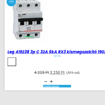
-23%
betét
(69795)
nélkül
2405
mennyiség
1 készleten
Leg 419238 3p C 32A 6kA RX3 kismegszakító 190
12173
Original
Current
4 225
Ft
3 250
Ft
(ÁFA-val)
price
price
Leg
was:
is:
419238
3p
4
3
Kosárba teszem
C
225 Ft.
250 Ft.
32A
6kA
RX3
kismegszakító
1902
mennyiség