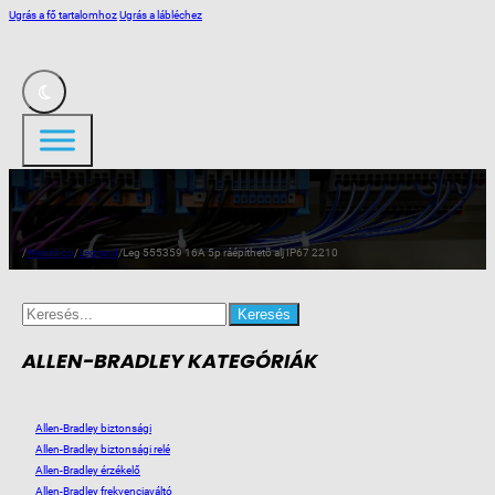
Ugrás a fő tartalomhoz
Ugrás a lábléchez
/
Webshop
/
Legrand
/
Leg 555359 16A 5p ráépíthetõ alj IP67 2210
Search
for:
ALLEN-BRADLEY KATEGÓRIÁK
Allen-Bradley biztonsági
Allen-Bradley biztonsági relé
Allen-Bradley érzékelő
Allen-Bradley frekvenciaváltó