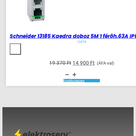
1 készleten
Schneider 13185 Kaedra doboz 5M 1 férõh.63A IP
12374
Original
Current
19 370
Ft
14 900
Ft
(ÁFA-val)
price
price
Schneider
was:
is:
13185
Kaedra
19
14
Kosárba teszem
doboz
370 Ft.
900 Ft.
5M
1
férõh.63A
IP65
1902
mennyiség