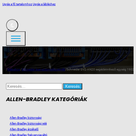
Ugrás a fő tartalomhoz
Ugrás a lábléchez
/
Webshop
/
Schneider ipari automatika egyéb
/
Schneider GV2-AN20 segédérintkezõ egység 1902
Search
for:
ALLEN-BRADLEY KATEGÓRIÁK
Allen-Bradley biztonsági
Allen-Bradley biztonsági relé
Allen-Bradley érzékelő
Allen-Bradley frekvenciaváltó